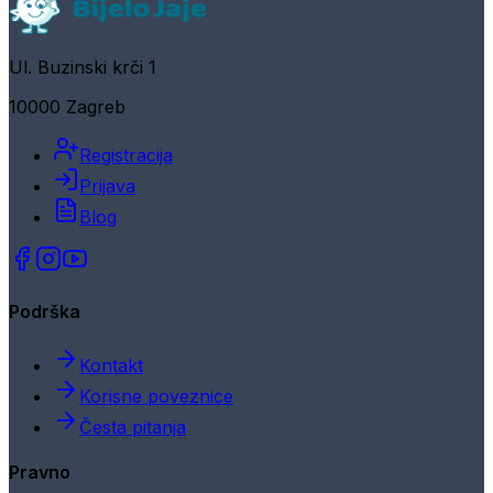
Ul. Buzinski krči 1
10000 Zagreb
Registracija
Prijava
Blog
Podrška
Kontakt
Korisne poveznice
Česta pitanja
Pravno