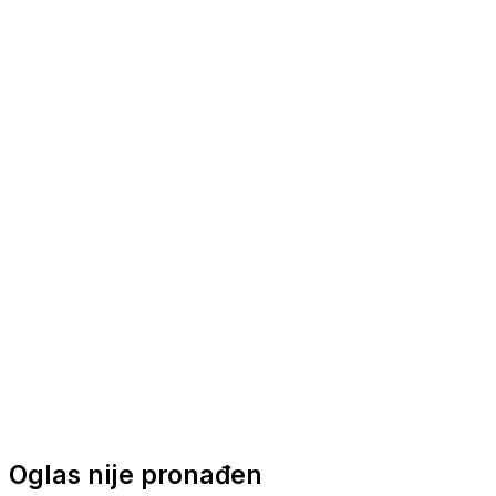
Nautička oprema
Brodski motori
Turizam
Apartmani
Sobe
Kuće za odmor
Aranžmani
Oglas nije pronađen