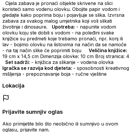
Cijela zabava je pronaći objekte skrivene na slici
koristeći samo vodenu olovku.
Obojite papir vodom i
gledajte kako poprima boju i pojavljuje se slika.
Izvrsna
zabava za svakog malog umjetnika koji voli slikati
životinje i dinosaure.
Upotreba:
- napunite vodom
olovku koju ste dobili s vodom
- na poleđini svake
knjižice su predmeti koje trebamo pronaći, npr. konj ili
lav
- bojimo olovku na listovima na način da se namoče
- na taj način slike će poprimiti boju
Veličina knjižice:
19 cm x 14,5 cm
Dimenzija olovke: 10 cm
Broj stranica: 4
Set sadrži:
- knjižica za slikanje
- vodena olovka
Igračka se razvija kod djeteta:
- sposobnosti kreativnog
mišljenja
- prepoznavanje boja
- ručne vještine
Lokacija
Prijavite sumnjiv oglas
Ako primijetite bilo što neobično ili sumnjivo u ovom
oglasu, prijavite nam.