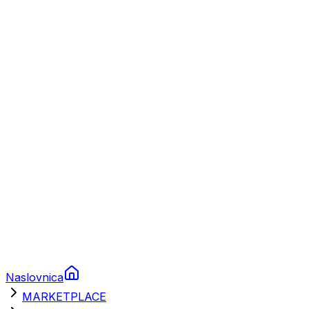
Plovila
Charter
Prikolice za plovila
Brodski rezervni dijelovi
Nautička oprema
Brodski motori
Turizam
Apartmani
Sobe
Kuće za odmor
Aranžmani
Naslovnica
MARKETPLACE