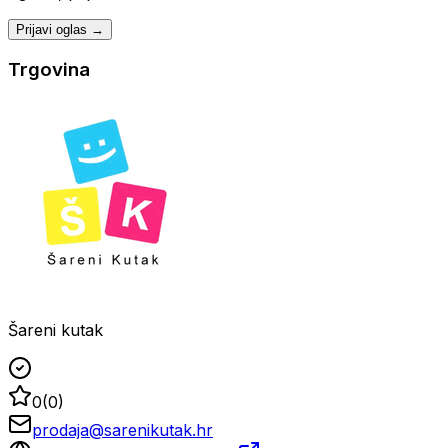
Prijavi oglas →
Trgovina
Šareni kutak
0
(
0
)
prodaja@sarenikutak.hr