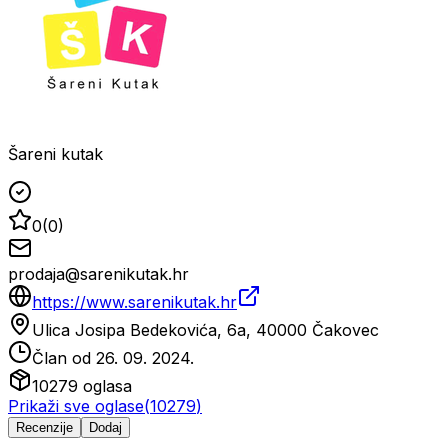
Šareni kutak
0
(
0
)
prodaja@sarenikutak.hr
https://www.sarenikutak.hr
Ulica Josipa Bedekovića, 6a, 40000 Čakovec
Član od
26. 09. 2024.
10279
oglasa
Prikaži sve oglase
(
10279
)
Recenzije
Dodaj