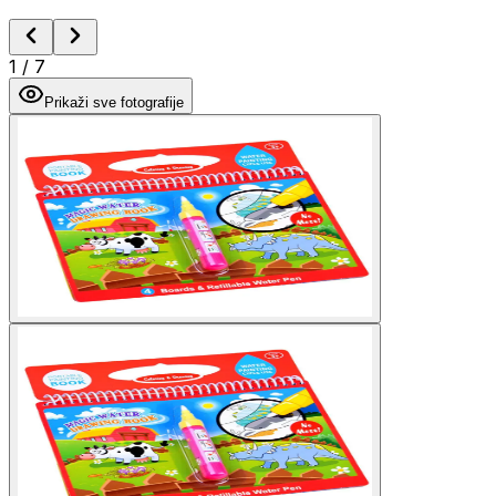
1
/
7
Prikaži sve fotografije