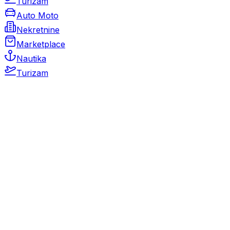
Turizam
Auto Moto
Nekretnine
Marketplace
Nautika
Turizam
Auto Moto
Rabljeni automobili
Novi automobili
Motocikli / motori
Gospodarska vozila
Rezervni dijelovi i oprema
Kamperi i kamp prikolice
Oldtimeri
Karambolirani automobili