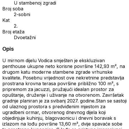
U stambenoj zgradi
Broj soba
2-sobni
Kat
2.
Broj etaža
Dvoetažni
Opis
U mirnom dijelu Vodica smješten je ekskluzivan
penthouse ukupne neto korisne površine 142,93 m², na
drugom katu moderne stambene zgrade vrhunske
kvalitete. Posebnu vrijednost ove nekretnine predstavlja
prostrana krovna terasa površine približno 100 m², s
pripremom za jacuzzi, pružajući idealan prostor za
opuštanje, druženje i uživanje na otvorenom. Završetak
gradnje planiran je za svibanj 2027. godine.Stan se sastoji
od ulaznog prostora s predviđenim mjestom za
ugradbeni ormar, otvorenog dnevnog dijela koji
objedinjuje kuhinju, blagovaonicu i dnevni boravak s
izlazom na lođu površine 13,60 m², dvije spavaće sobe