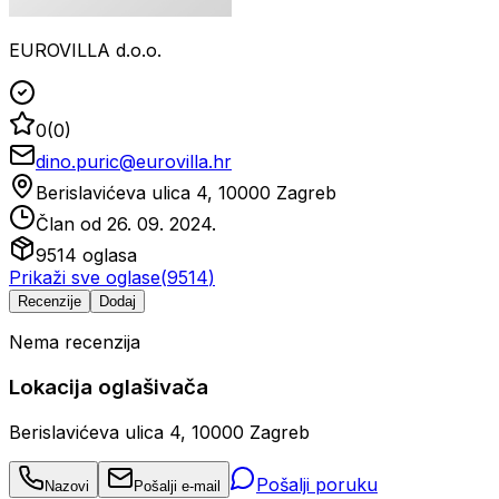
EUROVILLA d.o.o.
0
(
0
)
dino.puric@eurovilla.hr
Berislavićeva ulica 4, 10000 Zagreb
Član od
26. 09. 2024.
9514
oglasa
Prikaži sve oglase
(
9514
)
Recenzije
Dodaj
Nema recenzija
Lokacija oglašivača
Berislavićeva ulica 4, 10000 Zagreb
Pošalji poruku
Nazovi
Pošalji e-mail