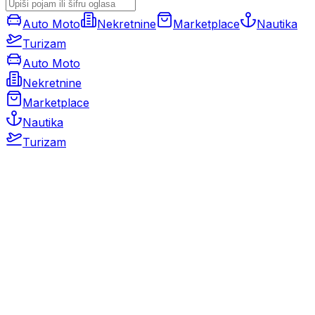
Auto Moto
Nekretnine
Marketplace
Nautika
Turizam
Auto Moto
Nekretnine
Marketplace
Nautika
Turizam
Auto Moto
Rabljeni automobili
Novi automobili
Motocikli / motori
Gospodarska vozila
Rezervni dijelovi i oprema
Kamperi i kamp prikolice