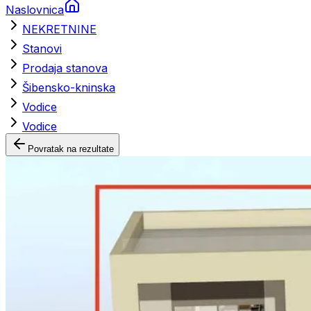
Naslovnica
NEKRETNINE
Stanovi
Prodaja stanova
Šibensko-kninska
Vodice
Vodice
Povratak na rezultate