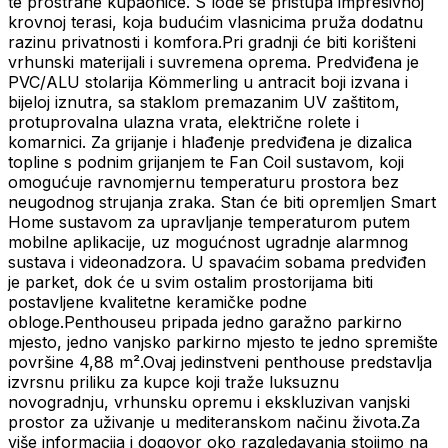
te prostrane kupaonice. S lođe se pristupa impresivnoj
krovnoj terasi, koja budućim vlasnicima pruža dodatnu
razinu privatnosti i komfora.Pri gradnji će biti korišteni
vrhunski materijali i suvremena oprema. Predviđena je
PVC/ALU stolarija Kömmerling u antracit boji izvana i
bijeloj iznutra, sa staklom premazanim UV zaštitom,
protuprovalna ulazna vrata, električne rolete i
komarnici. Za grijanje i hlađenje predviđena je dizalica
topline s podnim grijanjem te Fan Coil sustavom, koji
omogućuje ravnomjernu temperaturu prostora bez
neugodnog strujanja zraka. Stan će biti opremljen Smart
Home sustavom za upravljanje temperaturom putem
mobilne aplikacije, uz mogućnost ugradnje alarmnog
sustava i videonadzora. U spavaćim sobama predviđen
je parket, dok će u svim ostalim prostorijama biti
postavljene kvalitetne keramičke podne
obloge.Penthouseu pripada jedno garažno parkirno
mjesto, jedno vanjsko parkirno mjesto te jedno spremište
površine 4,88 m².Ovaj jedinstveni penthouse predstavlja
izvrsnu priliku za kupce koji traže luksuznu
novogradnju, vrhunsku opremu i ekskluzivan vanjski
prostor za uživanje u mediteranskom načinu života.Za
više informacija i dogovor oko razgledavanja stojimo na