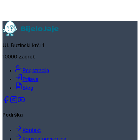
Ul. Buzinski krči 1
10000 Zagreb
Registracija
Prijava
Blog
Podrška
Kontakt
Korisne poveznice