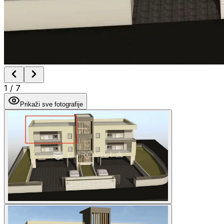
1
/
7
Prikaži sve fotografije