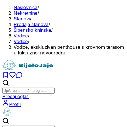
Naslovnica
/
Nekretnine
/
Stanovi
/
Prodaja stanova
/
Šibensko kninska
/
Vodice
/
Vodice
/
Vodice, ekskluzivan penthouse s krovnom terasom
u luksuznoj novogradnji
Predaj oglas
Profil