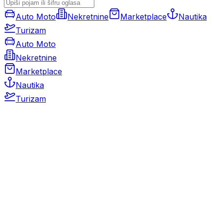
Auto Moto
Nekretnine
Marketplace
Nautika
Turizam
Auto Moto
Nekretnine
Marketplace
Nautika
Turizam
Auto Moto
Rabljeni automobili
Novi automobili
Motocikli / motori
Gospodarska vozila
Rezervni dijelovi i oprema
Kamperi i kamp prikolice