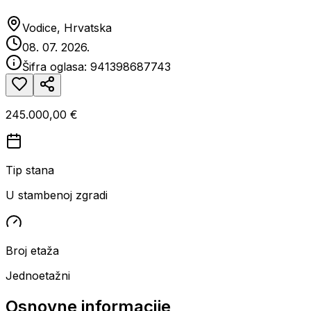
Vodice, Hrvatska
08. 07. 2026.
Šifra oglasa:
941398687743
245.000,00 €
Tip stana
U stambenoj zgradi
Broj etaža
Jednoetažni
Osnovne informacije