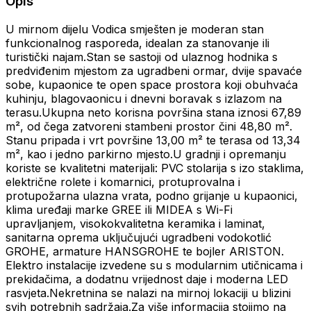
Opis
U mirnom dijelu Vodica smješten je moderan stan
funkcionalnog rasporeda, idealan za stanovanje ili
turistički najam.Stan se sastoji od ulaznog hodnika s
predviđenim mjestom za ugradbeni ormar, dvije spavaće
sobe, kupaonice te open space prostora koji obuhvaća
kuhinju, blagovaonicu i dnevni boravak s izlazom na
terasu.Ukupna neto korisna površina stana iznosi 67,89
m², od čega zatvoreni stambeni prostor čini 48,80 m².
Stanu pripada i vrt površine 13,00 m² te terasa od 13,34
m², kao i jedno parkirno mjesto.U gradnji i opremanju
koriste se kvalitetni materijali: PVC stolarija s izo staklima,
električne rolete i komarnici, protuprovalna i
protupožarna ulazna vrata, podno grijanje u kupaonici,
klima uređaji marke GREE ili MIDEA s Wi-Fi
upravljanjem, visokokvalitetna keramika i laminat,
sanitarna oprema uključujući ugradbeni vodokotlić
GROHE, armature HANSGROHE te bojler ARISTON.
Elektro instalacije izvedene su s modularnim utičnicama i
prekidačima, a dodatnu vrijednost daje i moderna LED
rasvjeta.Nekretnina se nalazi na mirnoj lokaciji u blizini
svih potrebnih sadržaja.Za više informacija stojimo na