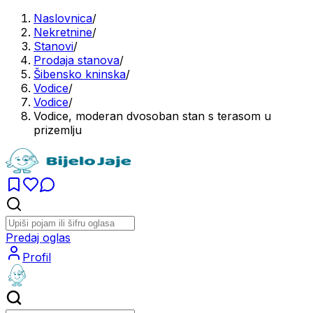
Naslovnica
/
Nekretnine
/
Stanovi
/
Prodaja stanova
/
Šibensko kninska
/
Vodice
/
Vodice
/
Vodice, moderan dvosoban stan s terasom u
prizemlju
Predaj oglas
Profil