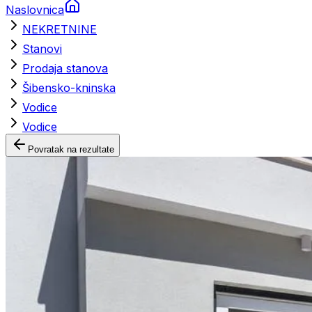
Naslovnica
NEKRETNINE
Stanovi
Prodaja stanova
Šibensko-kninska
Vodice
Vodice
Povratak na rezultate