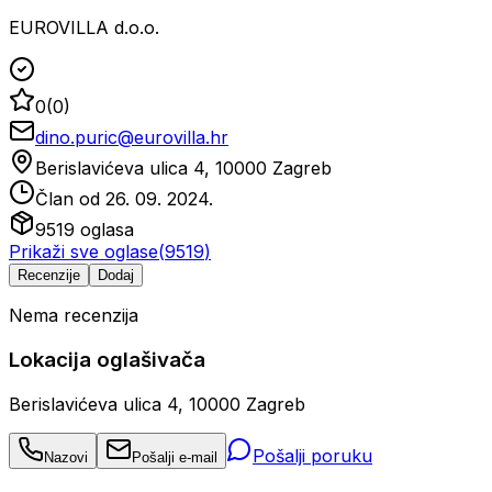
EUROVILLA d.o.o.
0
(
0
)
dino.puric@eurovilla.hr
Berislavićeva ulica 4, 10000 Zagreb
Član od
26. 09. 2024.
9519
oglasa
Prikaži sve oglase
(
9519
)
Recenzije
Dodaj
Nema recenzija
Lokacija oglašivača
Berislavićeva ulica 4, 10000 Zagreb
Pošalji poruku
Nazovi
Pošalji e-mail