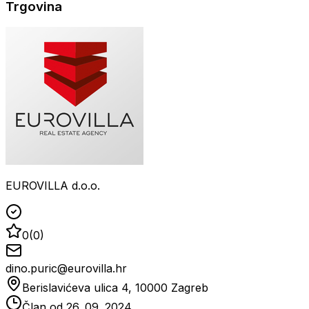
Trgovina
EUROVILLA d.o.o.
0
(
0
)
dino.puric@eurovilla.hr
Berislavićeva ulica 4, 10000 Zagreb
Član od
26. 09. 2024.