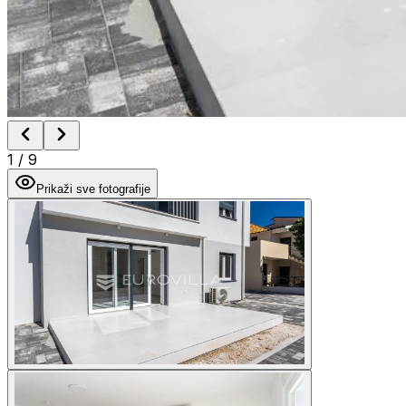
1
/
9
Prikaži sve fotografije