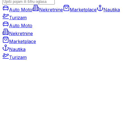
Auto Moto
Nekretnine
Marketplace
Nautika
Turizam
Auto Moto
Nekretnine
Marketplace
Nautika
Turizam
Auto Moto
Rabljeni automobili
Novi automobili
Motocikli / motori
Gospodarska vozila
Rezervni dijelovi i oprema
Kamperi i kamp prikolice