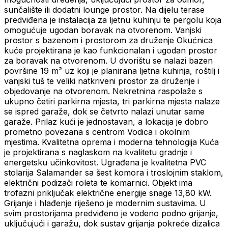
sunčalište ili dodatni lounge prostor. Na dijelu terase
predviđena je instalacija za ljetnu kuhinju te pergolu koja
omogućuje ugodan boravak na otvorenom. Vanjski
prostor s bazenom i prostorom za druženje Okućnica
kuće projektirana je kao funkcionalan i ugodan prostor
za boravak na otvorenom. U dvorištu se nalazi bazen
površine 19 m² uz koji je planirana ljetna kuhinja, roštilj i
vanjski tuš te veliki natkriveni prostor za druženje i
objedovanje na otvorenom. Nekretnina raspolaže s
ukupno četiri parkirna mjesta, tri parkirna mjesta nalaze
se ispred garaže, dok se četvrto nalazi unutar same
garaže. Prilaz kući je jednostavan, a lokacija je dobro
prometno povezana s centrom Vodica i okolnim
mjestima. Kvalitetna oprema i moderna tehnologija Kuća
je projektirana s naglaskom na kvalitetu gradnje i
energetsku učinkovitost. Ugrađena je kvalitetna PVC
stolarija Salamander sa šest komora i troslojnim staklom,
električni podizači roleta te komarnici. Objekt ima
trofazni priključak električne energije snage 13,80 kW.
Grijanje i hlađenje riješeno je modernim sustavima. U
svim prostorijama predviđeno je vodeno podno grijanje,
uključujući i garažu, dok sustav grijanja pokreće dizalica