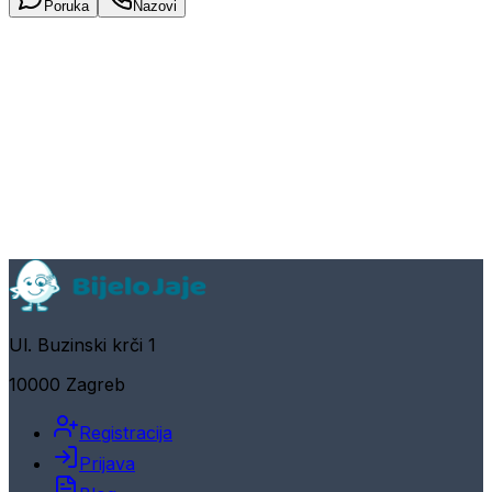
Poruka
Nazovi
Ul. Buzinski krči 1
10000 Zagreb
Registracija
Prijava