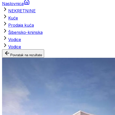
Naslovnica
NEKRETNINE
Kuće
Prodaja kuća
Šibensko-kninska
Vodice
Vodice
Povratak na rezultate