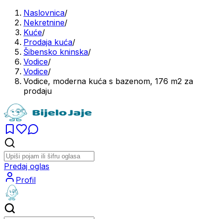
Naslovnica
/
Nekretnine
/
Kuće
/
Prodaja kuća
/
Šibensko kninska
/
Vodice
/
Vodice
/
Vodice, moderna kuća s bazenom, 176 m2 za
prodaju
Predaj oglas
Profil