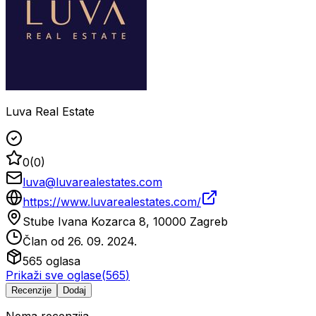
Luva Real Estate
0
(
0
)
luva@luvarealestates.com
https://www.luvarealestates.com/
Stube Ivana Kozarca 8, 10000 Zagreb
Član od
26. 09. 2024.
565
oglasa
Prikaži sve oglase
(
565
)
Recenzije
Dodaj