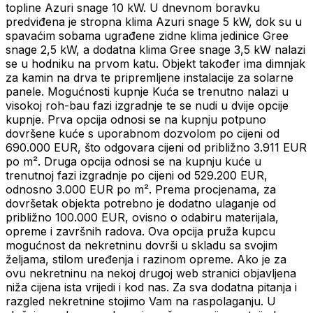
topline Azuri snage 10 kW. U dnevnom boravku
predviđena je stropna klima Azuri snage 5 kW, dok su u
spavaćim sobama ugrađene zidne klima jedinice Gree
snage 2,5 kW, a dodatna klima Gree snage 3,5 kW nalazi
se u hodniku na prvom katu. Objekt također ima dimnjak
za kamin na drva te pripremljene instalacije za solarne
panele. Mogućnosti kupnje Kuća se trenutno nalazi u
visokoj roh-bau fazi izgradnje te se nudi u dvije opcije
kupnje. Prva opcija odnosi se na kupnju potpuno
dovršene kuće s uporabnom dozvolom po cijeni od
690.000 EUR, što odgovara cijeni od približno 3.911 EUR
po m². Druga opcija odnosi se na kupnju kuće u
trenutnoj fazi izgradnje po cijeni od 529.200 EUR,
odnosno 3.000 EUR po m². Prema procjenama, za
dovršetak objekta potrebno je dodatno ulaganje od
približno 100.000 EUR, ovisno o odabiru materijala,
opreme i završnih radova. Ova opcija pruža kupcu
mogućnost da nekretninu dovrši u skladu sa svojim
željama, stilom uređenja i razinom opreme. Ako je za
ovu nekretninu na nekoj drugoj web stranici objavljena
niža cijena ista vrijedi i kod nas. Za sva dodatna pitanja i
razgled nekretnine stojimo Vam na raspolaganju. U