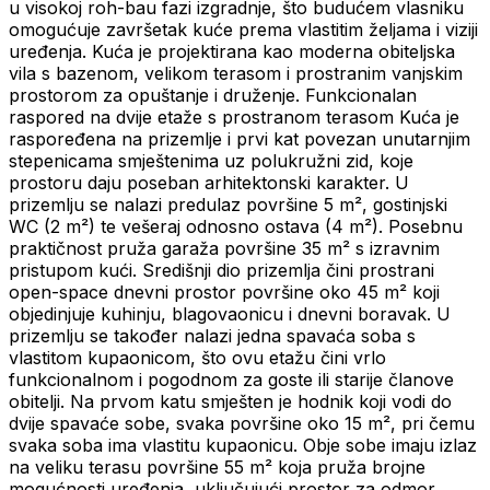
u visokoj roh-bau fazi izgradnje, što budućem vlasniku
omogućuje završetak kuće prema vlastitim željama i viziji
uređenja. Kuća je projektirana kao moderna obiteljska
vila s bazenom, velikom terasom i prostranim vanjskim
prostorom za opuštanje i druženje. Funkcionalan
raspored na dvije etaže s prostranom terasom Kuća je
raspoređena na prizemlje i prvi kat povezan unutarnjim
stepenicama smještenima uz polukružni zid, koje
prostoru daju poseban arhitektonski karakter. U
prizemlju se nalazi predulaz površine 5 m², gostinjski
WC (2 m²) te vešeraj odnosno ostava (4 m²). Posebnu
praktičnost pruža garaža površine 35 m² s izravnim
pristupom kući. Središnji dio prizemlja čini prostrani
open-space dnevni prostor površine oko 45 m² koji
objedinjuje kuhinju, blagovaonicu i dnevni boravak. U
prizemlju se također nalazi jedna spavaća soba s
vlastitom kupaonicom, što ovu etažu čini vrlo
funkcionalnom i pogodnom za goste ili starije članove
obitelji. Na prvom katu smješten je hodnik koji vodi do
dvije spavaće sobe, svaka površine oko 15 m², pri čemu
svaka soba ima vlastitu kupaonicu. Obje sobe imaju izlaz
na veliku terasu površine 55 m² koja pruža brojne
mogućnosti uređenja, uključujući prostor za odmor,