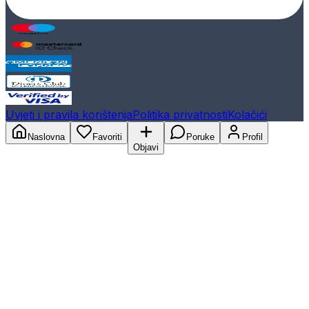
Uvjeti i pravila korištenja
Politika privatnosti
Kolačići
Naslovna
Favoriti
Poruke
Profil
Objavi