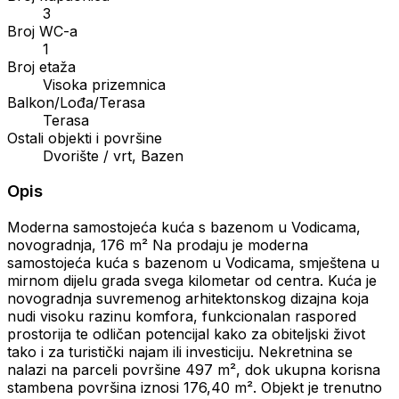
3
Broj WC-a
1
Broj etaža
Visoka prizemnica
Balkon/Lođa/Terasa
Terasa
Ostali objekti i površine
Dvorište / vrt, Bazen
Opis
Moderna samostojeća kuća s bazenom u Vodicama,
novogradnja, 176 m² Na prodaju je moderna
samostojeća kuća s bazenom u Vodicama, smještena u
mirnom dijelu grada svega kilometar od centra. Kuća je
novogradnja suvremenog arhitektonskog dizajna koja
nudi visoku razinu komfora, funkcionalan raspored
prostorija te odličan potencijal kako za obiteljski život
tako i za turistički najam ili investiciju. Nekretnina se
nalazi na parceli površine 497 m², dok ukupna korisna
stambena površina iznosi 176,40 m². Objekt je trenutno