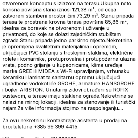
otvorenom konceptu s izlazom na terasu.Ukupna neto
korisna površina stana iznosi 121,38 m², od čega
zatvoreni stambeni prostor čini 73,29 m². Stanu pripada
terasa te prostrana krovna terasa površine 85,86 m²,
idealna za boravak na otvorenom i uživanje u
privatnosti, do koje se dolazi zajedničkim stubištem
zgrade.Stanu pripada jedno parkirno mjesto.Nekretnina
je opremljena kvalitetnim materijalima i opremom,
uključujući PVC stolariju s troslojnim staklima, električne
rolete i komarnike, protuprovalna i protupožarna ulazna
vrata, podno grijanje u kupaonicama, klima uređaje
marke GREE ili MIDEA s Wi-Fi upravljanjem, vrhunsku
keramiku i laminat te sanitarnu opremu uključujući
ugradbene vodokotliće GROHE, armature HANSGROHE
i bojler ARISTON. Unutarnji zidovi obrađeni su ROFIX
sustavom, a terase imaju staklene ograde.Nekretnina se
nalazi na mirnoj lokaciji, idealna za stanovanje ili turistički
najam.Za više informacija stojimo na raspolaganju....
Za ovu nekretninu kontaktirajte asistenta u prodaji na
broj telefona +385 99 399 4415.