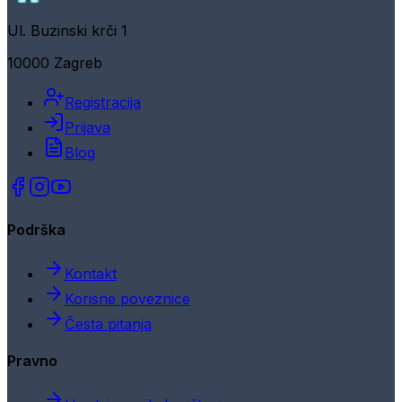
Ul. Buzinski krči 1
10000 Zagreb
Registracija
Prijava
Blog
Podrška
Kontakt
Korisne poveznice
Česta pitanja
Pravno