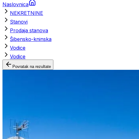
Naslovnica
NEKRETNINE
Stanovi
Prodaja stanova
Šibensko-kninska
Vodice
Vodice
Povratak na rezultate