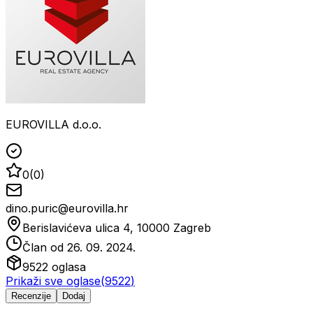
EUROVILLA d.o.o.
0
(
0
)
dino.puric@eurovilla.hr
Berislavićeva ulica 4, 10000 Zagreb
Član od
26. 09. 2024.
9522
oglasa
Prikaži sve oglase
(
9522
)
Recenzije
Dodaj