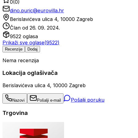
0
(
0
)
dino.puric@eurovilla.hr
Berislavićeva ulica 4, 10000 Zagreb
Član od
26. 09. 2024.
9522
oglasa
Prikaži sve oglase
(
9522
)
Recenzije
Dodaj
Nema recenzija
Lokacija oglašivača
Berislavićeva ulica 4, 10000 Zagreb
Pošalji poruku
Nazovi
Pošalji e-mail
Trgovina