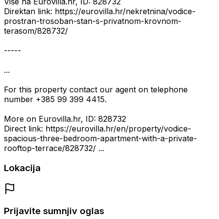
Više na Eurovilla.hr, ID: 828732
Direktan link: https://eurovilla.hr/nekretnina/vodice-
prostran-trosoban-stan-s-privatnom-krovnom-
terasom/828732/
-----
...
For this property contact our agent on telephone
number +385 99 399 4415.
More on Eurovilla.hr, ID: 828732
Direct link: https://eurovilla.hr/en/property/vodice-
spacious-three-bedroom-apartment-with-a-private-
rooftop-terrace/828732/ ...
Lokacija
Prijavite sumnjiv oglas