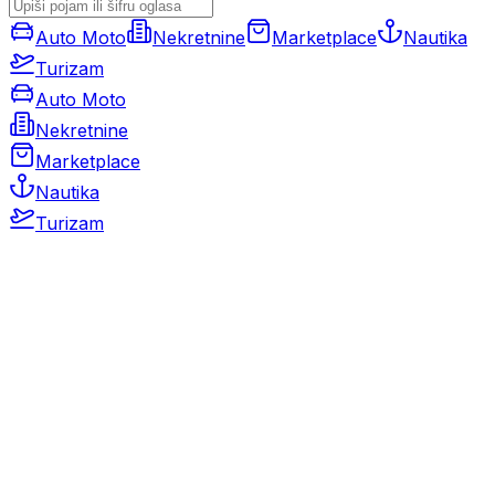
Auto Moto
Nekretnine
Marketplace
Nautika
Turizam
Auto Moto
Nekretnine
Marketplace
Nautika
Turizam
Auto Moto
Rabljeni automobili
Novi automobili
Motocikli / motori
Gospodarska vozila
Rezervni dijelovi i oprema
Kamperi i kamp prikolice