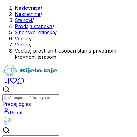
Naslovnica
/
Nekretnine
/
Stanovi
/
Prodaja stanova
/
Šibensko kninska
/
Vodice
/
Vodice
/
Vodice, prostran trosoban stan s privatnom
krovnom terasom
Predaj oglas
Profil