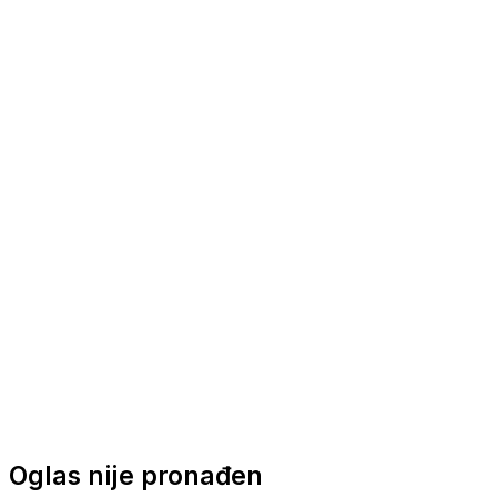
Nautička oprema
Brodski motori
Turizam
Apartmani
Sobe
Kuće za odmor
Aranžmani
Oglas nije pronađen