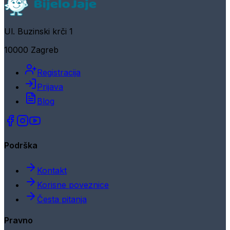
Ul. Buzinski krči 1
10000 Zagreb
Registracija
Prijava
Blog
Podrška
Kontakt
Korisne poveznice
Česta pitanja
Pravno