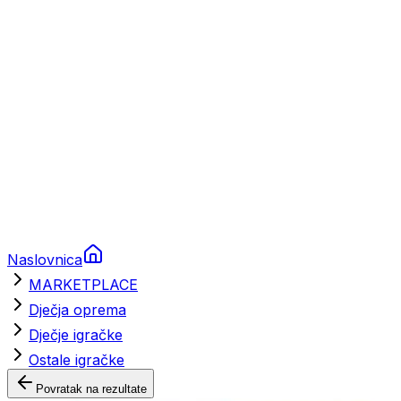
Brodski rezervni dijelovi
Nautička oprema
Brodski motori
Turizam
Apartmani
Sobe
Kuće za odmor
Aranžmani
Naslovnica
MARKETPLACE
Dječja oprema
Dječje igračke
Ostale igračke
Povratak na rezultate