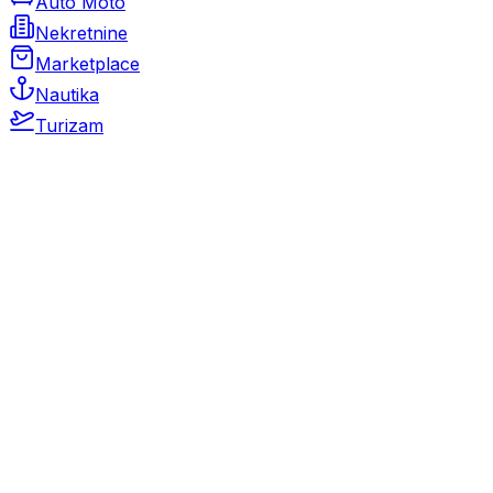
Auto Moto
Nekretnine
Marketplace
Nautika
Turizam
Auto Moto
Rabljeni automobili
Novi automobili
Motocikli / motori
Gospodarska vozila
Rezervni dijelovi i oprema
Kamperi i kamp prikolice
Oldtimeri
Karambolirani automobili