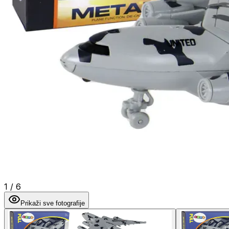
1
/
6
Prikaži sve fotografije