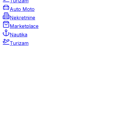
Turizam
Auto Moto
Nekretnine
Marketplace
Nautika
Turizam
Auto Moto
Rabljeni automobili
Novi automobili
Motocikli / motori
Gospodarska vozila
Rezervni dijelovi i oprema
Kamperi i kamp prikolice
Oldtimeri
Karambolirani automobili