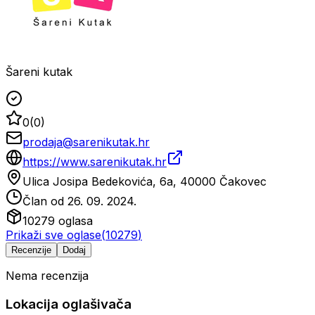
Šareni kutak
0
(
0
)
prodaja@sarenikutak.hr
https://www.sarenikutak.hr
Ulica Josipa Bedekovića, 6a, 40000 Čakovec
Član od
26. 09. 2024.
10279
oglasa
Prikaži sve oglase
(
10279
)
Recenzije
Dodaj
Nema recenzija
Lokacija oglašivača