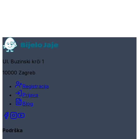
Ul. Buzinski krči 1
10000 Zagreb
Registracija
Prijava
Blog
Podrška