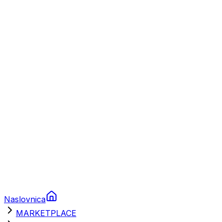
Plovila
Charter
Prikolice za plovila
Brodski rezervni dijelovi
Nautička oprema
Brodski motori
Turizam
Apartmani
Sobe
Kuće za odmor
Aranžmani
Naslovnica
MARKETPLACE