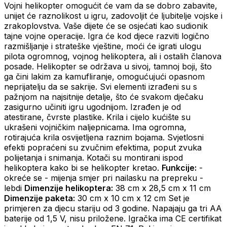
Vojni helikopter omogućit će vam da se dobro zabavite,
unijet će raznolikost u igru, zadovoljit će ljubitelje vojske i
zrakoplovstva. Vaše dijete će se osjećati kao sudionik
tajne vojne operacije. Igra će kod djece razviti logično
razmišljanje i strateške vještine, moći će igrati ulogu
pilota ogromnog, vojnog helikoptera, ali i ostalih članova
posade. Helikopter se održava u sivoj, tamnoj boji, što
ga čini lakim za kamufliranje, omogućujući opasnom
neprijatelju da se sakrije. Svi elementi izrađeni su s
pažnjom na najsitnije detalje, što će svakom dječaku
zasigurno učiniti igru ​​ugodnijom. Izrađen je od
atestirane, čvrste plastike. Krila i cijelo kućište su
ukrašeni vojničkim naljepnicama. Ima ogromna,
rotirajuća krila osvijetljena raznim bojama. Svjetlosni
efekti popraćeni su zvučnim efektima, poput zvuka
polijetanja i snimanja. Kotači su montirani ispod
helikoptera kako bi se helikopter kretao.
Funkcije:
-
okreće se - mijenja smjer pri nailasku na prepreku -
lebdi
Dimenzije helikoptera:
38 cm x 28,5 cm x 11 cm
Dimenzije paketa:
30 cm x 10 cm x 12 cm Set je
primjeren za djecu stariju od 3 godine. Napajaju ga tri AA
baterije od 1,5 V, nisu priložene. Igračka ima CE certifikat