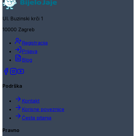
Ul. Buzinski krči 1
10000 Zagreb
Registracija
Prijava
Blog
Podrška
Kontakt
Korisne poveznice
Česta pitanja
Pravno