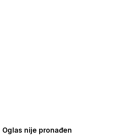
Nautička oprema
Brodski motori
Turizam
Apartmani
Sobe
Kuće za odmor
Aranžmani
Oglas nije pronađen