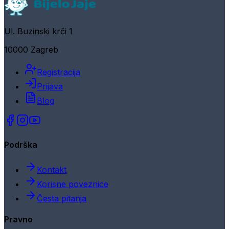
Ul. Buzinski krči 1
10000 Zagreb
Registracija
Prijava
Blog
Podrška
Kontakt
Korisne poveznice
Česta pitanja
Pravno