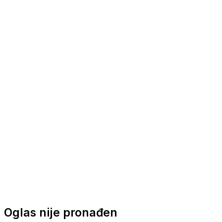
Nautička oprema
Brodski motori
Turizam
Apartmani
Sobe
Kuće za odmor
Aranžmani
Oglas nije pronađen