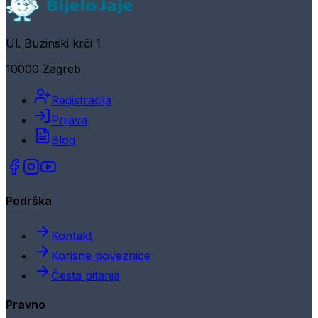
Ul. Buzinski krči 1
10000 Zagreb
Registracija
Prijava
Blog
Podrška
Kontakt
Korisne poveznice
Česta pitanja
Pravno