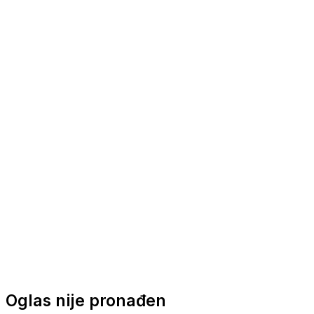
Nautička oprema
Brodski motori
Turizam
Apartmani
Sobe
Kuće za odmor
Aranžmani
Oglas nije pronađen