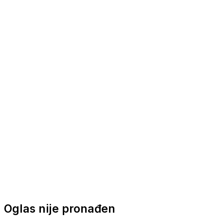
Nautička oprema
Brodski motori
Turizam
Apartmani
Sobe
Kuće za odmor
Aranžmani
Oglas nije pronađen