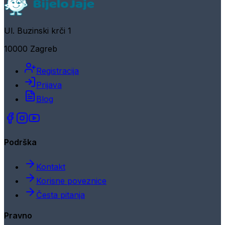
Ul. Buzinski krči 1
10000 Zagreb
Registracija
Prijava
Blog
Podrška
Kontakt
Korisne poveznice
Česta pitanja
Pravno