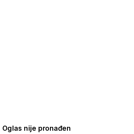
Nautička oprema
Brodski motori
Turizam
Apartmani
Sobe
Kuće za odmor
Aranžmani
Oglas nije pronađen