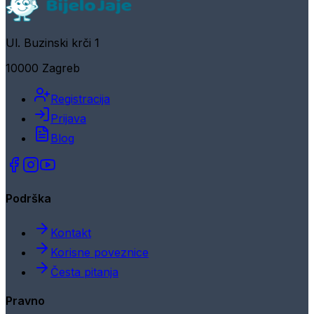
Ul. Buzinski krči 1
10000 Zagreb
Registracija
Prijava
Blog
Podrška
Kontakt
Korisne poveznice
Česta pitanja
Pravno