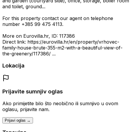
and garden (courtyard side), office, storage, boiler room
and toilet, ground...
For this property contact our agent on telephone
number +385 99 475 4113.
More on Eurovilla.hr, ID: 117386
Direct link: https://eurovilla.hr/en/property/vrhovec-
family-house-brute-355-m2-with-a-beautiful-view-of-
the-greenery/117386/ ...
Lokacija
Prijavite sumnjiv oglas
Ako primijetite bilo što neobično ili sumnjivo u ovom
oglasu, prijavite nam.
Prijavi oglas →