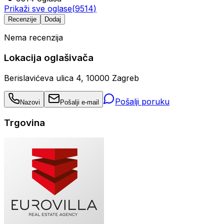
Prikaži sve oglase
(
9514
)
Recenzije
Dodaj
Nema recenzija
Lokacija oglašivača
Berislavićeva ulica 4, 10000 Zagreb
Pošalji poruku
Nazovi
Pošalji e-mail
Trgovina