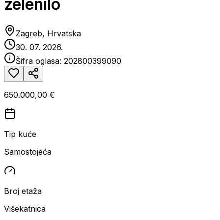
zelenilo
Zagreb, Hrvatska
30. 07. 2026.
Šifra oglasa:
202800399090
650.000,00 €
Tip kuće
Samostojeća
Broj etaža
Višekatnica