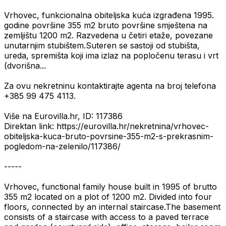
Vrhovec, funkcionalna obiteljska kuća izgrađena 1995.
godine površine 355 m2 bruto površine smještena na
zemljištu 1200 m2. Razvedena u četiri etaže, povezane
unutarnjim stubištem.Suteren se sastoji od stubišta,
ureda, spremišta koji ima izlaz na popločenu terasu i vrt
(dvorišna...
Za ovu nekretninu kontaktirajte agenta na broj telefona
+385 99 475 4113.
Više na Eurovilla.hr, ID: 117386
Direktan link: https://eurovilla.hr/nekretnina/vrhovec-
obiteljska-kuca-bruto-povrsine-355-m2-s-prekrasnim-
pogledom-na-zelenilo/117386/
-----
Vrhovec, functional family house built in 1995 of brutto
355 m2 located on a plot of 1200 m2. Divided into four
floors, connected by an internal staircase.The basement
consists of a staircase with access to a paved terrace