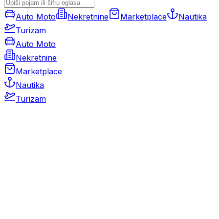
Auto Moto
Nekretnine
Marketplace
Nautika
Turizam
Auto Moto
Nekretnine
Marketplace
Nautika
Turizam
Auto Moto
Rabljeni automobili
Novi automobili
Motocikli / motori
Gospodarska vozila
Rezervni dijelovi i oprema
Kamperi i kamp prikolice