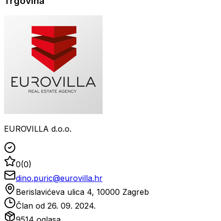
Trgovina
EUROVILLA d.o.o.
0
(
0
)
dino.puric@eurovilla.hr
Berislavićeva ulica 4, 10000 Zagreb
Član od
26. 09. 2024.
9514
oglasa