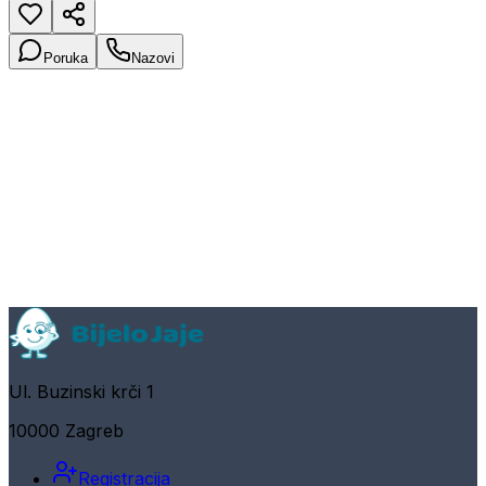
Poruka
Nazovi
Ul. Buzinski krči 1
10000 Zagreb
Registracija