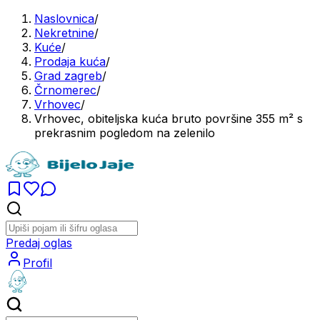
Naslovnica
/
Nekretnine
/
Kuće
/
Prodaja kuća
/
Grad zagreb
/
Črnomerec
/
Vrhovec
/
Vrhovec, obiteljska kuća bruto površine 355 m² s
prekrasnim pogledom na zelenilo
Predaj oglas
Profil