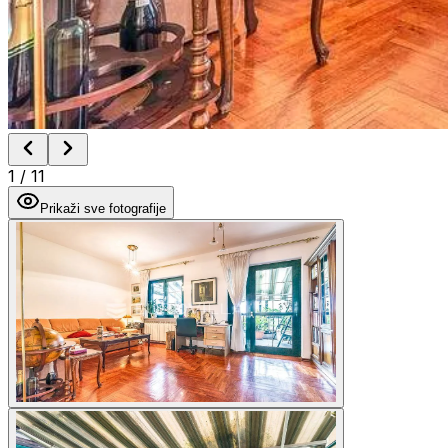
1
/
11
Prikaži sve fotografije