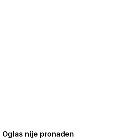
Nautička oprema
Brodski motori
Turizam
Apartmani
Sobe
Kuće za odmor
Aranžmani
Oglas nije pronađen