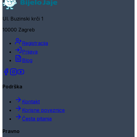
Ul. Buzinski krči 1
10000 Zagreb
Registracija
Prijava
Blog
Podrška
Kontakt
Korisne poveznice
Česta pitanja
Pravno