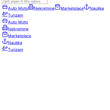
Auto Moto
Nekretnine
Marketplace
Nautika
Turizam
Auto Moto
Nekretnine
Marketplace
Nautika
Turizam
Auto Moto
Rabljeni automobili
Novi automobili
Motocikli / motori
Gospodarska vozila
Rezervni dijelovi i oprema
Kamperi i kamp prikolice