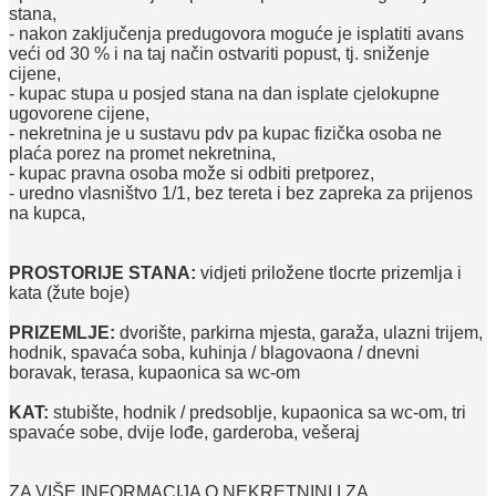
stana,
- nakon zaključenja predugovora moguće je isplatiti avans
veći od 30 % i na taj način ostvariti popust, tj. sniženje
cijene,
- kupac stupa u posjed stana na dan isplate cjelokupne
ugovorene cijene,
- nekretnina je u sustavu pdv pa kupac fizička osoba ne
plaća porez na promet nekretnina,
- kupac pravna osoba može si odbiti pretporez,
- uredno vlasništvo 1/1, bez tereta i bez zapreka za prijenos
na kupca,
PROSTORIJE STANA:
vidjeti priložene tlocrte prizemlja i
kata (žute boje)
PRIZEMLJE:
dvorište, parkirna mjesta, garaža, ulazni trijem,
hodnik, spavaća soba, kuhinja
/ blagovaona / dnevni
boravak, terasa, kupaonica sa wc-om
KAT:
stubište, hodnik / predsoblje, kupaonica sa wc-om, tri
spavaće sobe, dvije lođe, garderoba, vešeraj
ZA VIŠE INFORMACIJA O NEKRETNINI I ZA