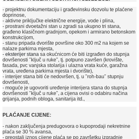
- projektnu dokumentaciju i građevinsku dozvolu te plaćene
doprinose,
- aktivne priključke električne energije, vode i plina,
- prostrani dvoetažni stan u zgradi sa ukupno tri stana,
građeno klasičnom gradnjom, opekom i armirano betonskom
konstrukcijom,
- stanu pripada dvorište površine oko 300 m2 na kojem se
nalaze parkirna mjesta,
- eksterijer stana
sa okućnicom će biti izgrađen do stupnja
dovršenosti "ključ u ruke", tj. potpuno završen (krovište,
fasada, pvc vanjska stolarija i ulazna vrata kuće, garažna
vrata, uređena parkirna mjesta i dvorište),
- interijer stana biti će nedovršen, tj. u "roh-bau" stupnju
dovršenosti,
- moguće je ugovoriti uređenje interijera stana do
stupnja
dovršenosti "ključ u ruke", a cijena ovisi o odabiru načina
grijanja, podnih obloga, sanitarija itd.,
PLAĆANJE CIJENE:
- nakon zaključenja predugovora o kupoprodaji nekretnine
plaća se 30 % avansa,
- preostali iznos cijene plaća se po završetku izgradnje