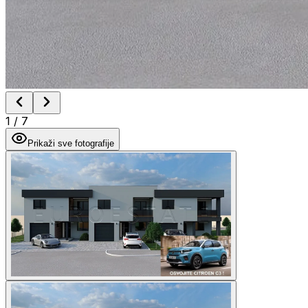
1
/
7
Prikaži sve fotografije