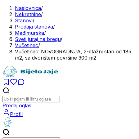
Naslovnica
/
Nekretnine
/
Stanovi
/
Prodaja stanova
/
Međimurska
/
Sveti juraj na bregu
/
Vučetinec
/
Vučetinec: NOVOGRADNJA, 2-etažni stan od 185
m2, sa dvorištem površine 300 m2
Predaj oglas
Profil