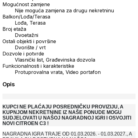
Mogućnost zamjene
Nije moguća zamjena za drugu nekretninu
Balkon/Lođa/Terasa
Lođa, Terasa
Broj etaža
Dvoetažni
Ostali objekti i površine
Dvorište / vrt
Dozvole i potvrde
Vlasnički list, Građevinska dozvola
Funkcionalnosti i karakteristike
Protuprovalna vrata, Video portafon
Opis
KUPCI NE PLAĆAJU POSREDNIČKU PROVIZIJU, A
KUPNJOM NEKRETNINE IZ NAŠE PONUDE MOGU
SUDJELOVATI U NAŠOJ NAGRADNOJ IGRI I OSVOJITI
NOVI CITROEN C3 !
NAGRADNA IGRA TRAJE OD 01.03.2026. - 01.03.2027., A