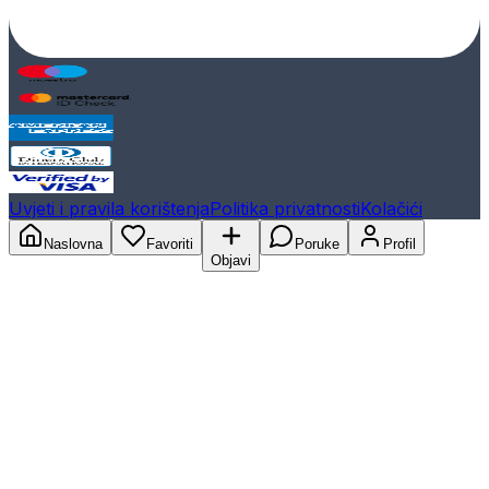
Uvjeti i pravila korištenja
Politika privatnosti
Kolačići
Naslovna
Favoriti
Poruke
Profil
Objavi