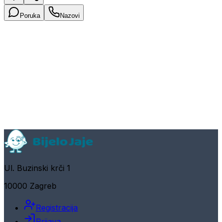
Poruka
Nazovi
Ul. Buzinski krči 1
10000 Zagreb
Registracija
Prijava