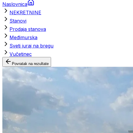
Naslovnica
NEKRETNINE
Stanovi
Prodaja stanova
Međimurska
Sveti juraj na bregu
Vučetinec
Povratak na rezultate