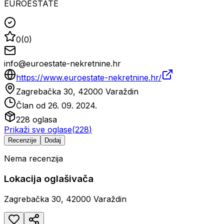
EUROESTATE
0
(
0
)
info@euroestate-nekretnine.hr
https://www.euroestate-nekretnine.hr/
Zagrebačka 30, 42000 Varaždin
Član od
26. 09. 2024.
228
oglasa
Prikaži sve oglase
(
228
)
Recenzije
Dodaj
Nema recenzija
Lokacija oglašivača
Zagrebačka 30, 42000 Varaždin