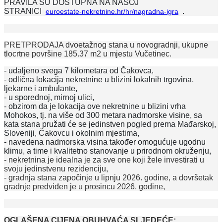
PRAVILA SU DOSTUPNA NA NAŠOJ
STRANICI
.
euroestate-nekretnine.hr/hr/nagradna-igra
PRETPRODAJA dvoetažnog stana u novogradnji, ukupne
tlocrtne površine 185.37 m2 u mjestu Vučetinec.
- udaljeno svega 7 kilometara od Čakovca,
- odlična lokacija nekretnine
u blizini lokalnih trgovina,
ljekarne i ambulante,
- u sporednoj, mirnoj ulici,
- obzirom da je lokacija ove nekretnine u blizini vrha
Mohokos, tj. na više od 300 metara nadmorske visine, sa
kata stana pružati će se jedinstven pogled prema Mađarskoj,
Sloveniji, Čakovcu i okolnim mjestima,
- navedena nadmorska visina također omogućuje ugodnu
klimu, a time i kvalitetno stanovanje u prirodnom okruženju,
- nekretnina je idealna je za sve one koji žele investirati u
svoju jedinstvenu rezidenciju,
- gradnja stana započinje u lipnju 2026. godine, a dovršetak
gradnje predviđen je u prosincu 2026. godine,
OGLAŠENA CIJENA OBUHVAĆA SLJEDEĆE: