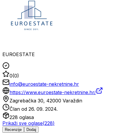
EUROESTATE
0
(
0
)
info@euroestate-nekretnine.hr
https://www.euroestate-nekretnine.hr/
Zagrebačka 30, 42000 Varaždin
Član od
26. 09. 2024.
228
oglasa
Prikaži sve oglase
(
228
)
Recenzije
Dodaj