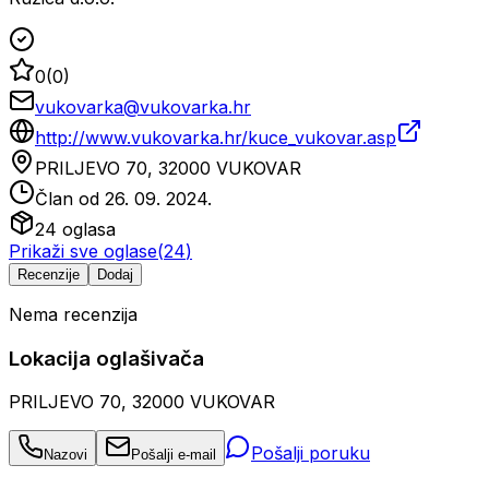
0
(
0
)
vukovarka@vukovarka.hr
http://www.vukovarka.hr/kuce_vukovar.asp
PRILJEVO 70, 32000 VUKOVAR
Član od
26. 09. 2024.
24
oglasa
Prikaži sve oglase
(
24
)
Recenzije
Dodaj
Nema recenzija
Lokacija oglašivača
PRILJEVO 70, 32000 VUKOVAR
Pošalji poruku
Nazovi
Pošalji e-mail