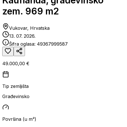
Kauflanda, građevinsko
zem. 969 m2
Vukovar, Hrvatska
13. 07. 2026.
Šifra oglasa:
49367999587
49.000,00 €
Tip zemljišta
Građevinsko
Površina (u m²)