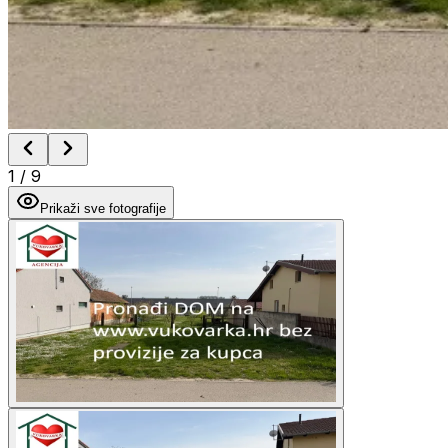
1
/
9
Prikaži sve fotografije