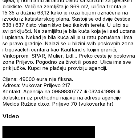
dijela, tj normalnu asfaltnu cestu sa stazom za pješake i
bicikliste. Veličina zemljišta je 969 m2, ulična fronta je
15,35 a dužina 63,12 kako je roza bojom označena na
izvodu iz katastarskog plana. Sastoji se od dvije čestice
638 i 637 čisto vlasništvo bez ikakvih tereta. U ulici su
svi priključci. Na zemljištu je bila kuća koja je i sad uctana
i upisana. Nekad je bila kuća ali je u ratu porušena i ima
se pravo gradnje. Nalazi se u blizini svih poslovnih zona
i trgovačkih centara kao Kaufland s kojim graniči,
Vinkoprom, SPAR, Mulier, Lidl... Preko ceste je poslovna
zona Priljevo. Pogodno za život ili posao. Ulica ima sve
priključke. Kupci ne plaćaju proviziju agenciji.
Cijena: 49000 eura nije fiksna
.
Adresa: Vukovar Priljevo 217
Kontakt: Agencija na 0989830777 ili 032441999 ili
dolaskom uz prethodnu najavu na adresu agencije
Medios Ružica d.o.o. Priljevo 70 (vukovarka.hr)
Video