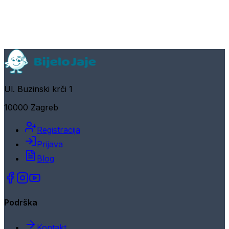
Ul. Buzinski krči 1
10000 Zagreb
Registracija
Prijava
Blog
Podrška
Kontakt