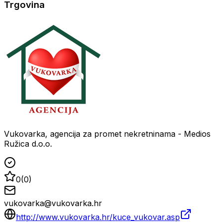
Trgovina
Vukovarka, agencija za promet nekretninama - Medios
Ružica d.o.o.
0
(
0
)
vukovarka@vukovarka.hr
http://www.vukovarka.hr/kuce_vukovar.asp