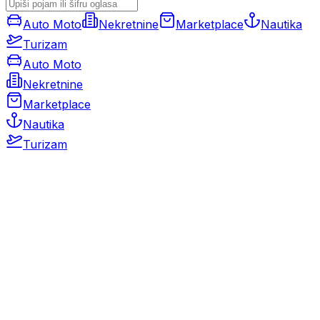
Auto Moto
Nekretnine
Marketplace
Nautika
Turizam
Auto Moto
Nekretnine
Marketplace
Nautika
Turizam
Auto Moto
Rabljeni automobili
Novi automobili
Motocikli / motori
Gospodarska vozila
Rezervni dijelovi i oprema
Kamperi i kamp prikolice