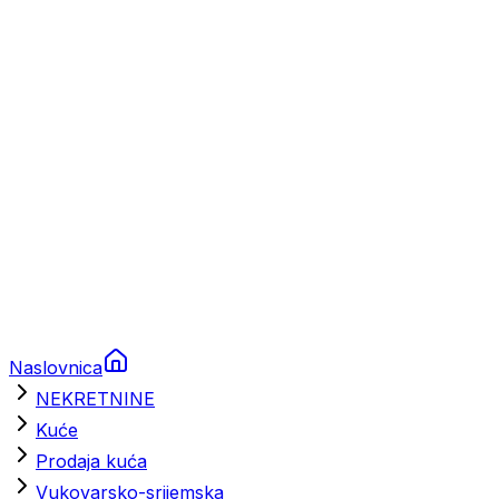
Prikolice za plovila
Brodski rezervni dijelovi
Nautička oprema
Brodski motori
Turizam
Apartmani
Sobe
Kuće za odmor
Aranžmani
Naslovnica
NEKRETNINE
Kuće
Prodaja kuća
Vukovarsko-srijemska