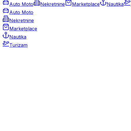
Auto Moto
Nekretnine
Marketplace
Nautika
Auto Moto
Nekretnine
Marketplace
Nautika
Turizam
Auto Moto
Rabljeni automobili
Novi automobili
Motocikli / motori
Gospodarska vozila
Rezervni dijelovi i oprema
Kamperi i kamp prikolice
Oldtimeri