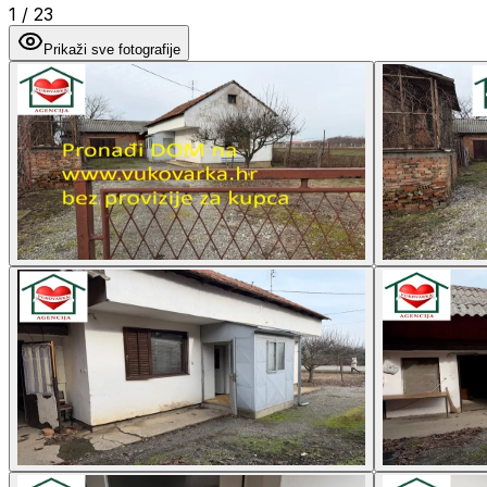
1
/
23
Prikaži sve fotografije