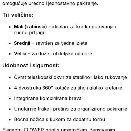
omogućuje uredno i jednostavno pakiranje.
Tri veličine:
Mali (kabinski)
– idealan za kratka putovanja i
ručnu prtljagu
Srednji
– savršen za tjedne izlete
Veliki
– za duže i obiteljske odmore
Udobnost i sigurnost:
Čvrst teleskopski okvir za stabilno i lako rukovanje
4 dvostruka 360° kotača za tiho i glatko kretanje
Integrirana kombinirana brava
Unutarnje trake i pretinci za organizirano pakiranje
Bočna nožica s kukom za dodatnu torbu
Elegantni FLOWER print s umjetničkim, ženstvenim