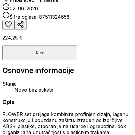
Pribislavec, Hrvatska
02. 06. 2026.
Šifra oglasa:
87511324658
224,25 €
Kupi
Osnovne informacije
Stanje
Novo bez etikete
Opis
FLOWER set prtljage kombinira profinjen dizajn, laganu
konstrukciju i pouzdanu zaštitu. Izrađen od izdržljive
ABS+ plastike, otporan je na udarce i ogrebotine, dok
organizirana unutrašnjost s elastičnim trakama