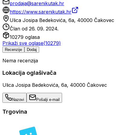
prodaja@sarenikutak.hr
https://www.sarenikutak.hr
Ulica Josipa Bedekovića, 6a, 40000 Čakovec
Član od
26. 09. 2024.
10279
oglasa
Prikaži sve oglase
(
10279
)
Recenzije
Dodaj
Nema recenzija
Lokacija oglašivača
Ulica Josipa Bedekovića, 6a, 40000 Čakovec
Nazovi
Pošalji e-mail
Trgovina