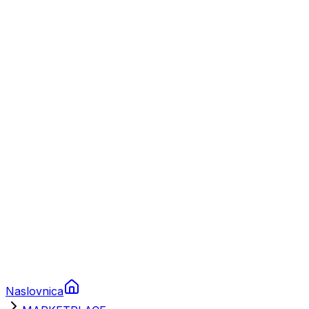
Nautika
Plovila
Charter
Prikolice za plovila
Brodski rezervni dijelovi
Nautička oprema
Brodski motori
Turizam
Apartmani
Sobe
Kuće za odmor
Aranžmani
Naslovnica