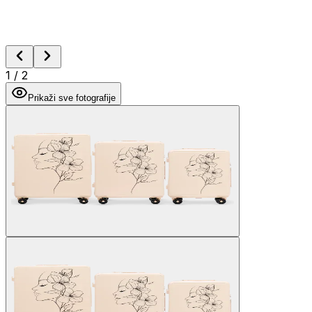
1
/
2
Prikaži sve fotografije