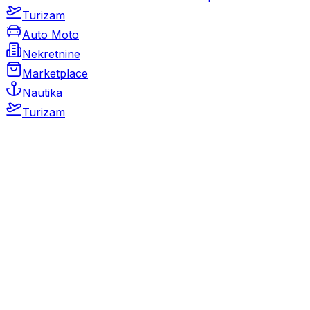
Turizam
Auto Moto
Nekretnine
Marketplace
Nautika
Turizam
Auto Moto
Rabljeni automobili
Novi automobili
Motocikli / motori
Gospodarska vozila
Rezervni dijelovi i oprema
Kamperi i kamp prikolice
Oldtimeri