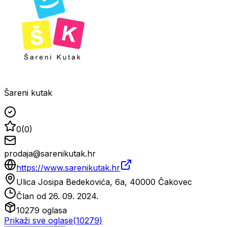
Šareni kutak
0
(
0
)
prodaja@sarenikutak.hr
https://www.sarenikutak.hr
Ulica Josipa Bedekovića, 6a, 40000 Čakovec
Član od
26. 09. 2024.
10279
oglasa
Prikaži sve oglase
(
10279
)