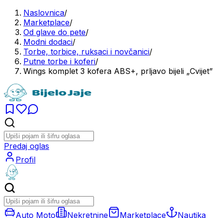
Naslovnica
/
Marketplace
/
Od glave do pete
/
Modni dodaci
/
Torbe, torbice, ruksaci i novčanici
/
Putne torbe i koferi
/
Wings komplet 3 kofera ABS+, prljavo bijeli „Cvijet”
Predaj oglas
Profil
Auto Moto
Nekretnine
Marketplace
Nautika