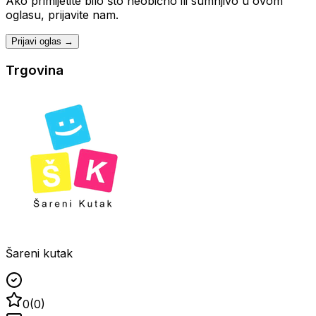
Ako primijetite bilo što neobično ili sumnjivo u ovom
oglasu, prijavite nam.
Prijavi oglas →
Trgovina
Šareni kutak
0
(
0
)