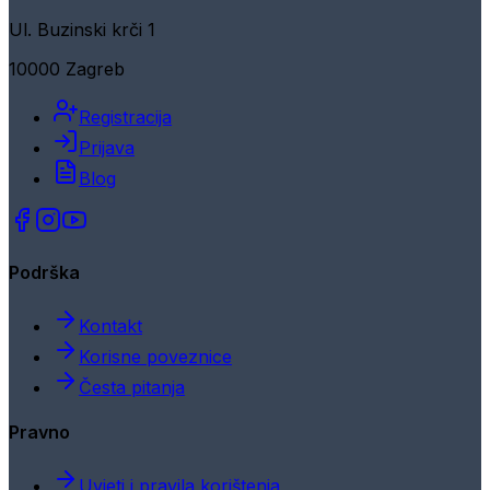
Ul. Buzinski krči 1
10000 Zagreb
Registracija
Prijava
Blog
Podrška
Kontakt
Korisne poveznice
Česta pitanja
Pravno
Uvjeti i pravila korištenja