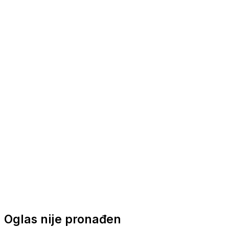
Nautička oprema
Brodski motori
Turizam
Apartmani
Sobe
Kuće za odmor
Aranžmani
Oglas nije pronađen