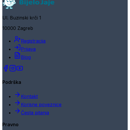
Ul. Buzinski krči 1
10000 Zagreb
Registracija
Prijava
Blog
Podrška
Kontakt
Korisne poveznice
Česta pitanja
Pravno