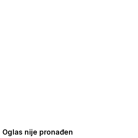
Nautička oprema
Brodski motori
Turizam
Apartmani
Sobe
Kuće za odmor
Aranžmani
Oglas nije pronađen