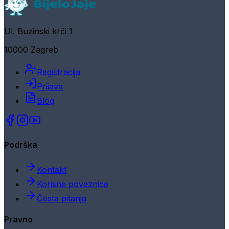
Ul. Buzinski krči 1
10000 Zagreb
Registracija
Prijava
Blog
Podrška
Kontakt
Korisne poveznice
Česta pitanja
Pravno