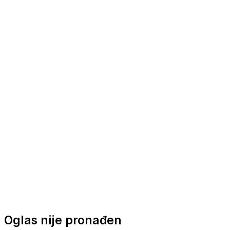
Nautička oprema
Brodski motori
Turizam
Apartmani
Sobe
Kuće za odmor
Aranžmani
Oglas nije pronađen