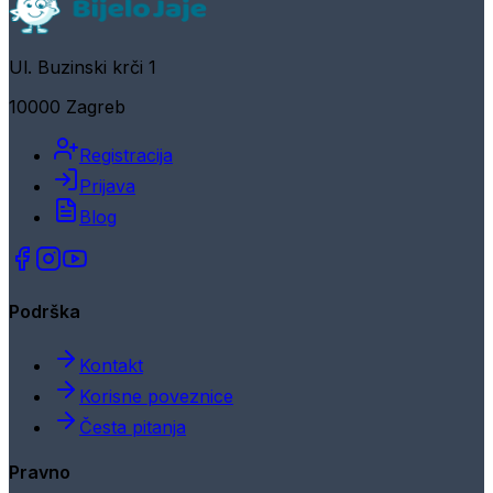
Ul. Buzinski krči 1
10000 Zagreb
Registracija
Prijava
Blog
Podrška
Kontakt
Korisne poveznice
Česta pitanja
Pravno