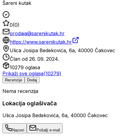
Šareni kutak
0
(
0
)
prodaja@sarenikutak.hr
https://www.sarenikutak.hr
Ulica Josipa Bedekovića, 6a, 40000 Čakovec
Član od
26. 09. 2024.
10279
oglasa
Prikaži sve oglase
(
10279
)
Recenzije
Dodaj
Nema recenzija
Lokacija oglašivača
Ulica Josipa Bedekovića, 6a, 40000 Čakovec
Nazovi
Pošalji e-mail