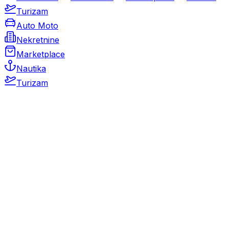
Turizam
Auto Moto
Nekretnine
Marketplace
Nautika
Turizam
Auto Moto
Rabljeni automobili
Novi automobili
Motocikli / motori
Gospodarska vozila
Rezervni dijelovi i oprema
Kamperi i kamp prikolice
Oldtimeri