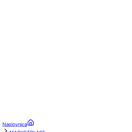
Nautika
Plovila
Charter
Prikolice za plovila
Brodski rezervni dijelovi
Nautička oprema
Brodski motori
Turizam
Apartmani
Sobe
Kuće za odmor
Aranžmani
Naslovnica