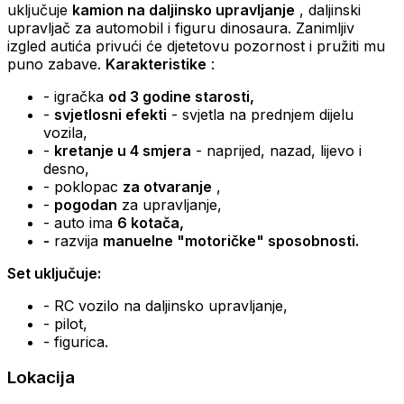
uključuje
kamion na daljinsko upravljanje
, daljinski
upravljač za automobil i figuru dinosaura. Zanimljiv
izgled autića privući će djetetovu pozornost i pružiti mu
puno zabave.
Karakteristike
:
- igračka
od 3 godine starosti,
-
svjetlosni efekti
- svjetla na prednjem dijelu
vozila,
-
kretanje u 4 smjera
- naprijed, nazad, lijevo i
desno,
- poklopac
za otvaranje
,
-
pogodan
za upravljanje,
- auto ima
6 kotača,
-
razvija
manuelne "motoričke" sposobnosti.
Set uključuje:
- RC vozilo na daljinsko upravljanje,
- pilot,
- figurica.
Lokacija