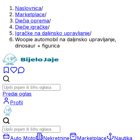
Naslovnica
/
Marketplace
/
Dječja oprema
/
Dječje igračke
/
Igračke na daljinsko upravljanje
/
Woopie automobil na daljinsko upravljanje,
dinosaur + figurica
Predaj oglas
Profil
Auto Moto
Nekretnine
Marketplace
Nautika