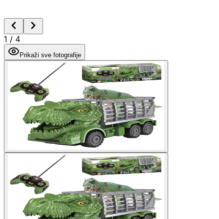
1
/
4
Prikaži sve fotografije