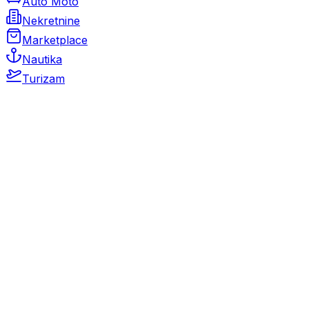
Auto Moto
Nekretnine
Marketplace
Nautika
Turizam
Auto Moto
Rabljeni automobili
Novi automobili
Motocikli / motori
Gospodarska vozila
Rezervni dijelovi i oprema
Kamperi i kamp prikolice
Oldtimeri
Karambolirani automobili