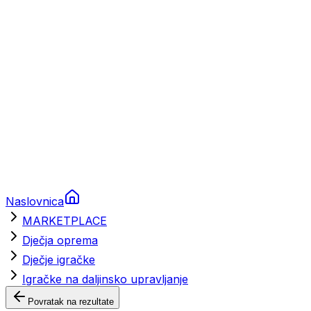
Brodski rezervni dijelovi
Nautička oprema
Brodski motori
Turizam
Apartmani
Sobe
Kuće za odmor
Aranžmani
Naslovnica
MARKETPLACE
Dječja oprema
Dječje igračke
Igračke na daljinsko upravljanje
Povratak na rezultate