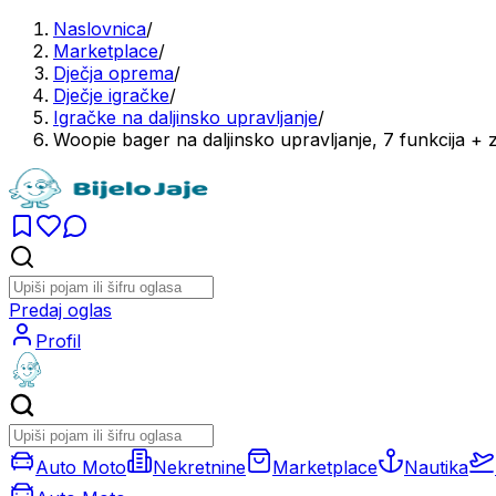
Naslovnica
/
Marketplace
/
Dječja oprema
/
Dječje igračke
/
Igračke na daljinsko upravljanje
/
Woopie bager na daljinsko upravljanje, 7 funkcija + 
Predaj oglas
Profil
Auto Moto
Nekretnine
Marketplace
Nautika