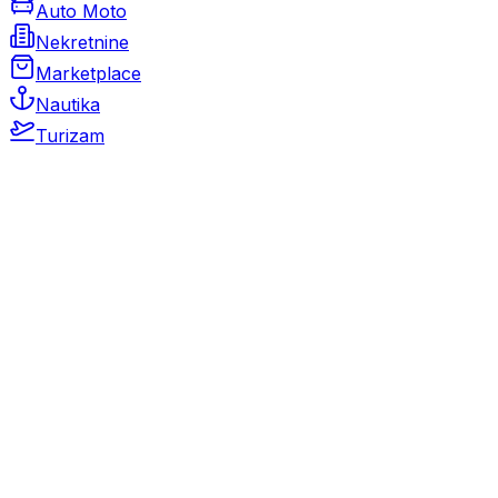
Auto Moto
Nekretnine
Marketplace
Nautika
Turizam
Auto Moto
Rabljeni automobili
Novi automobili
Motocikli / motori
Gospodarska vozila
Rezervni dijelovi i oprema
Kamperi i kamp prikolice
Oldtimeri
Karambolirani automobili