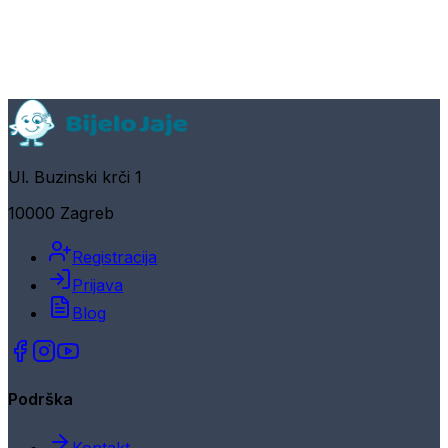
Ul. Buzinski krči 1
10000 Zagreb
Registracija
Prijava
Blog
Podrška
Kontakt