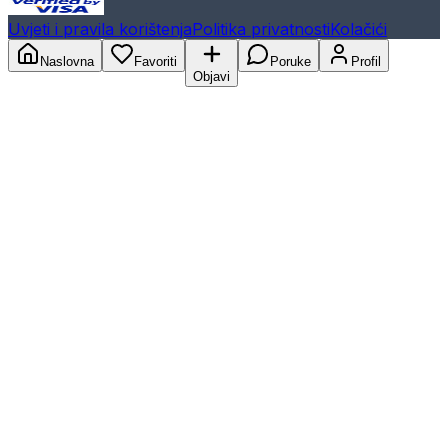
Uvjeti i pravila korištenja
Politika privatnosti
Kolačići
Naslovna
Favoriti
Poruke
Profil
Objavi