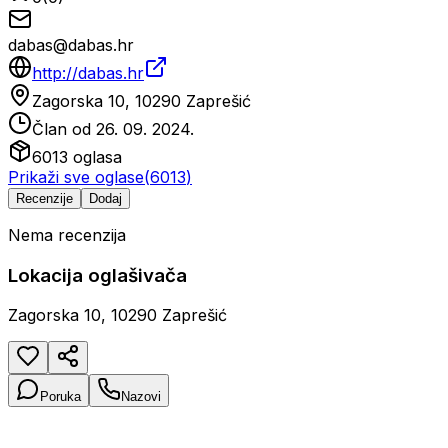
dabas@dabas.hr
http://dabas.hr
Zagorska 10, 10290 Zaprešić
Član od
26. 09. 2024.
6013
oglasa
Prikaži sve oglase
(
6013
)
Recenzije
Dodaj
Nema recenzija
Lokacija oglašivača
Zagorska 10, 10290 Zaprešić
Poruka
Nazovi