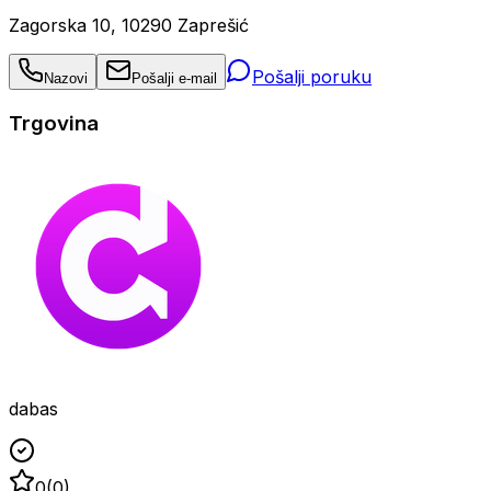
Zagorska 10, 10290 Zaprešić
Pošalji poruku
Nazovi
Pošalji e-mail
Trgovina
dabas
0
(
0
)