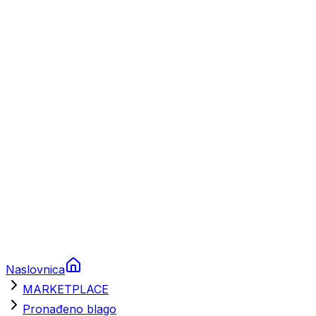
Plovila
Charter
Prikolice za plovila
Brodski rezervni dijelovi
Nautička oprema
Brodski motori
Turizam
Apartmani
Sobe
Kuće za odmor
Aranžmani
Naslovnica
MARKETPLACE
Pronađeno blago