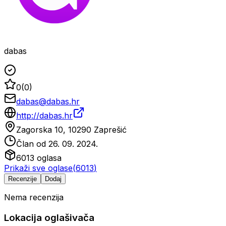
dabas
0
(
0
)
dabas@dabas.hr
http://dabas.hr
Zagorska 10, 10290 Zaprešić
Član od
26. 09. 2024.
6013
oglasa
Prikaži sve oglase
(
6013
)
Recenzije
Dodaj
Nema recenzija
Lokacija oglašivača