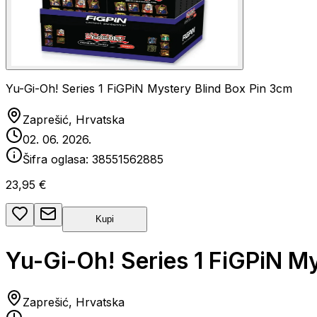
Yu-Gi-Oh! Series 1 FiGPiN Mystery Blind Box Pin 3cm
Zaprešić, Hrvatska
02. 06. 2026.
Šifra oglasa:
38551562885
23,95 €
Kupi
Yu-Gi-Oh! Series 1 FiGPiN M
Zaprešić, Hrvatska