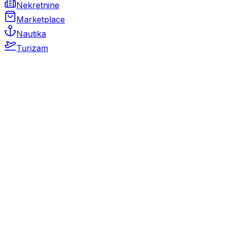
Nekretnine
Marketplace
Nautika
Turizam
Auto Moto
Rabljeni automobili
Novi automobili
Motocikli / motori
Gospodarska vozila
Rezervni dijelovi i oprema
Kamperi i kamp prikolice
Oldtimeri
Karambolirani automobili