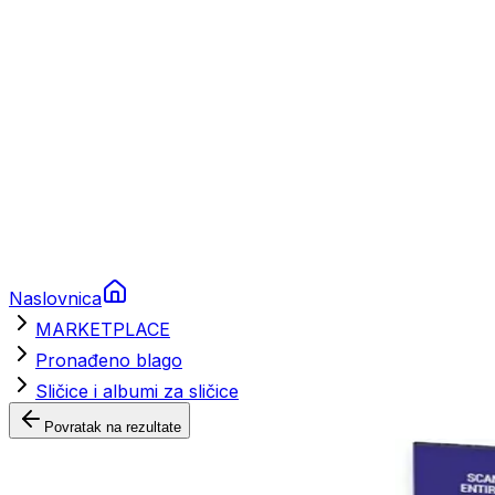
Nautička oprema
Brodski motori
Turizam
Apartmani
Sobe
Kuće za odmor
Aranžmani
Naslovnica
MARKETPLACE
Pronađeno blago
Sličice i albumi za sličice
Povratak na rezultate