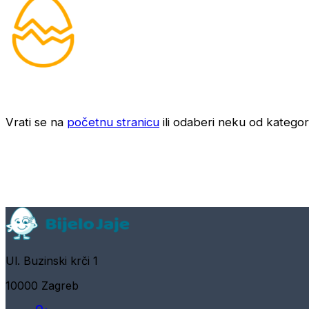
Vrati se na
početnu stranicu
ili odaberi neku od kategori
Ul. Buzinski krči 1
10000 Zagreb