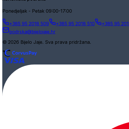
Ponedjeljak - Petak 09:00-17:00
+385 95 2018 509
+385 95 2018 510
+385 95 201
podrska@bijelojaje.hr
© 2026 Bijelo Jaje. Sva prava pridržana.