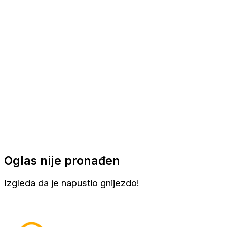
Apartmani
Sobe
Kuće za odmor
Aranžmani
Oglas nije pronađen
Izgleda da je napustio gnijezdo!