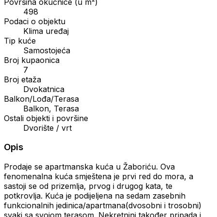
Površina okućnice (u m²)
498
Podaci o objektu
Klima uređaj
Tip kuće
Samostojeća
Broj kupaonica
7
Broj etaža
Dvokatnica
Balkon/Lođa/Terasa
Balkon, Terasa
Ostali objekti i površine
Dvorište / vrt
Opis
Prodaje se apartmanska kuća u Žaboriću. Ova
fenomenalna kuća smještena je prvi red do mora, a
sastoji se od prizemlja, prvog i drugog kata, te
potkrovlja. Kuća je podijeljena na sedam zasebnih
funkcionalnih jedinica/apartmana(dvosobni i trosobni)
svaki sa svojom terasom. Nekretnini također pripada i