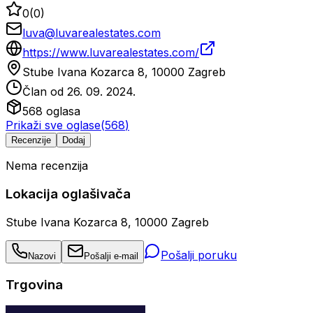
0
(
0
)
luva@luvarealestates.com
https://www.luvarealestates.com/
Stube Ivana Kozarca 8, 10000 Zagreb
Član od
26. 09. 2024.
568
oglasa
Prikaži sve oglase
(
568
)
Recenzije
Dodaj
Nema recenzija
Lokacija oglašivača
Stube Ivana Kozarca 8, 10000 Zagreb
Pošalji poruku
Nazovi
Pošalji e-mail
Trgovina