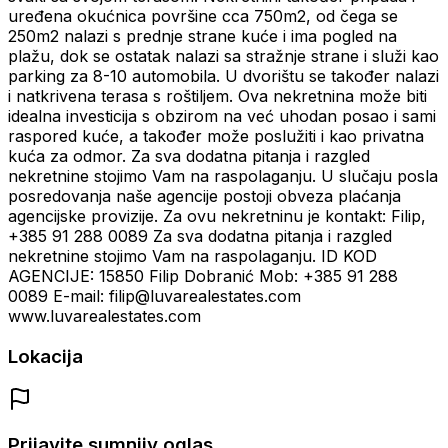
uređena okućnica površine cca 750m2, od čega se
250m2 nalazi s prednje strane kuće i ima pogled na
plažu, dok se ostatak nalazi sa stražnje strane i služi kao
parking za 8-10 automobila. U dvorištu se također nalazi
i natkrivena terasa s roštiljem. Ova nekretnina može biti
idealna investicija s obzirom na već uhodan posao i sami
raspored kuće, a također može poslužiti i kao privatna
kuća za odmor. Za sva dodatna pitanja i razgled
nekretnine stojimo Vam na raspolaganju. U slučaju posla
posredovanja naše agencije postoji obveza plaćanja
agencijske provizije. Za ovu nekretninu je kontakt: Filip,
+385 91 288 0089 Za sva dodatna pitanja i razgled
nekretnine stojimo Vam na raspolaganju. ID KOD
AGENCIJE: 15850 Filip Dobranić Mob: +385 91 288
0089 E-mail: filip@luvarealestates.com
www.luvarealestates.com
Lokacija
Prijavite sumnjiv oglas