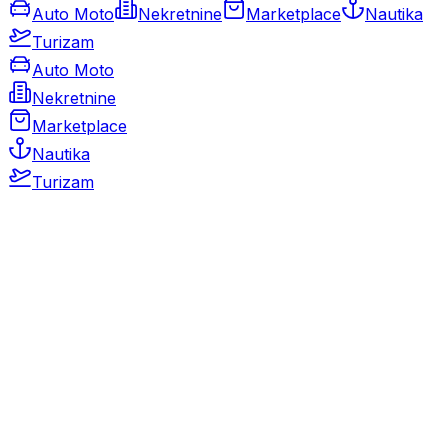
Auto Moto
Nekretnine
Marketplace
Nautika
Turizam
Auto Moto
Nekretnine
Marketplace
Nautika
Turizam
Auto Moto
Rabljeni automobili
Novi automobili
Motocikli / motori
Gospodarska vozila
Rezervni dijelovi i oprema
Kamperi i kamp prikolice