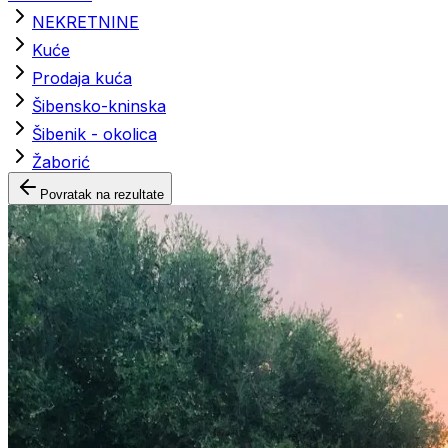
NEKRETNINE
Kuće
Prodaja kuća
Šibensko-kninska
Šibenik - okolica
Žaborić
Povratak na rezultate