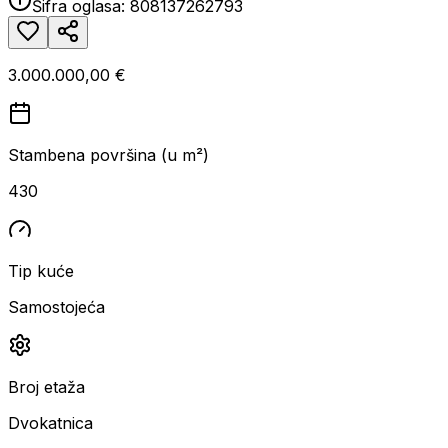
Šifra oglasa:
808137262793
3.000.000,00 €
Stambena površina (u m²)
430
Tip kuće
Samostojeća
Broj etaža
Dvokatnica