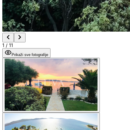
1
/
11
Prikaži sve fotografije