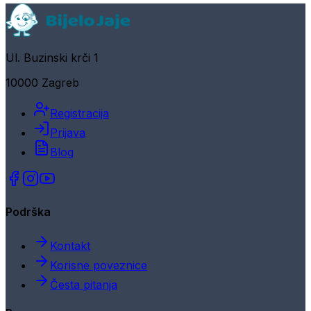
Ul. Buzinski krči 1
10000 Zagreb
Registracija
Prijava
Blog
Podrška
Kontakt
Korisne poveznice
Česta pitanja