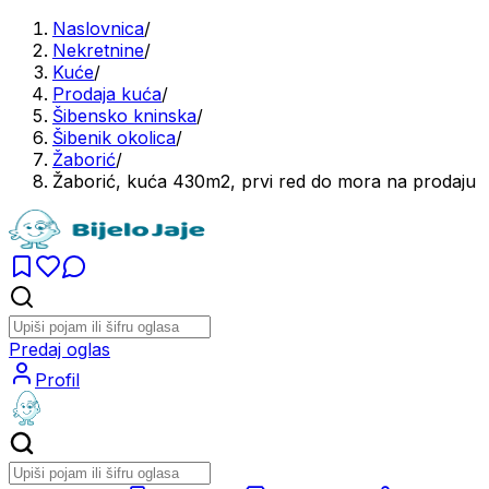
Naslovnica
/
Nekretnine
/
Kuće
/
Prodaja kuća
/
Šibensko kninska
/
Šibenik okolica
/
Žaborić
/
Žaborić, kuća 430m2, prvi red do mora na prodaju
Predaj oglas
Profil