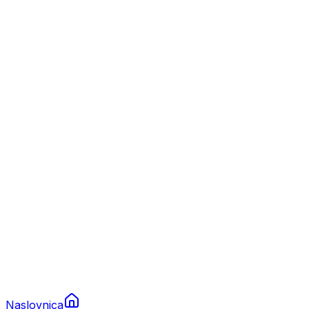
Nautika
Plovila
Charter
Prikolice za plovila
Brodski rezervni dijelovi
Nautička oprema
Brodski motori
Turizam
Apartmani
Sobe
Kuće za odmor
Aranžmani
Naslovnica