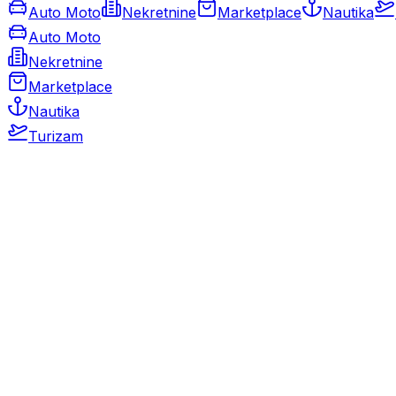
Auto Moto
Nekretnine
Marketplace
Nautika
Auto Moto
Nekretnine
Marketplace
Nautika
Turizam
Auto Moto
Rabljeni automobili
Novi automobili
Motocikli / motori
Gospodarska vozila
Rezervni dijelovi i oprema
Kamperi i kamp prikolice
Oldtimeri