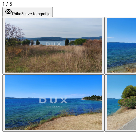
1
/
5
Prikaži sve fotografije