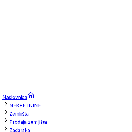
Prikolice za plovila
Brodski rezervni dijelovi
Nautička oprema
Brodski motori
Turizam
Apartmani
Sobe
Kuće za odmor
Aranžmani
Naslovnica
NEKRETNINE
Zemljišta
Prodaja zemljišta
Zadarska