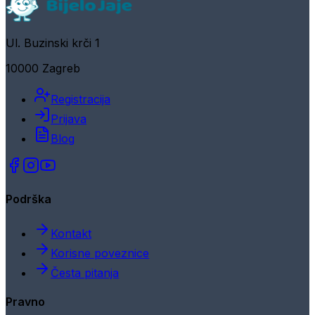
Ul. Buzinski krči 1
10000 Zagreb
Registracija
Prijava
Blog
Podrška
Kontakt
Korisne poveznice
Česta pitanja
Pravno