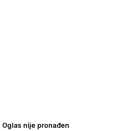
Nautička oprema
Brodski motori
Turizam
Apartmani
Sobe
Kuće za odmor
Aranžmani
Oglas nije pronađen