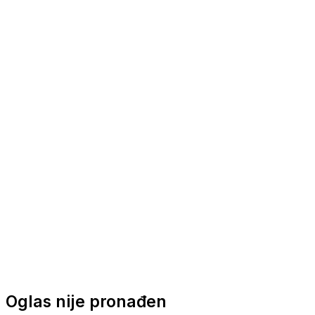
Nautička oprema
Brodski motori
Turizam
Apartmani
Sobe
Kuće za odmor
Aranžmani
Oglas nije pronađen