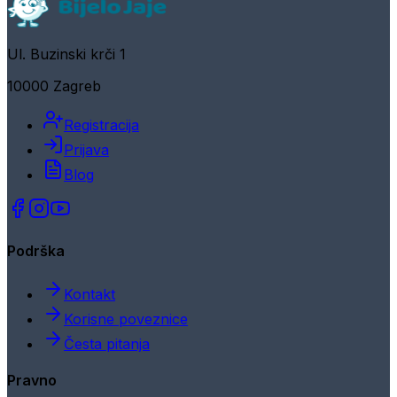
Ul. Buzinski krči 1
10000 Zagreb
Registracija
Prijava
Blog
Podrška
Kontakt
Korisne poveznice
Česta pitanja
Pravno