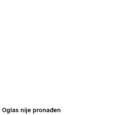
Nautička oprema
Brodski motori
Turizam
Apartmani
Sobe
Kuće za odmor
Aranžmani
Oglas nije pronađen