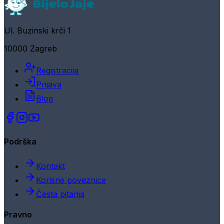
Ul. Buzinski krči 1
10000 Zagreb
Registracija
Prijava
Blog
Podrška
Kontakt
Korisne poveznice
Česta pitanja
Pravno