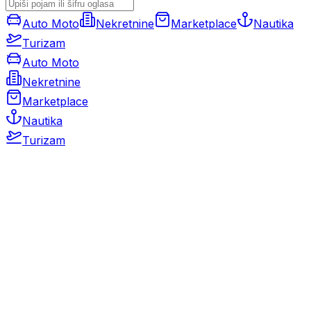
Auto Moto
Nekretnine
Marketplace
Nautika
Turizam
Auto Moto
Nekretnine
Marketplace
Nautika
Turizam
Auto Moto
Rabljeni automobili
Novi automobili
Motocikli / motori
Gospodarska vozila
Rezervni dijelovi i oprema
Kamperi i kamp prikolice