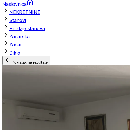
Naslovnica
NEKRETNINE
Stanovi
Prodaja stanova
Zadarska
Zadar
Diklo
Povratak na rezultate