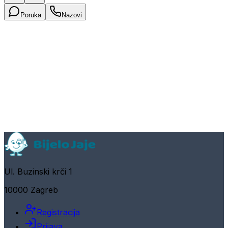
Poruka
Nazovi
Ul. Buzinski krči 1
10000 Zagreb
Registracija
Prijava