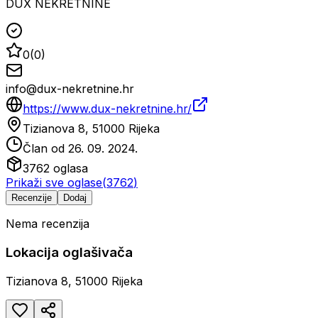
DUX NEKRETNINE
0
(
0
)
info@dux-nekretnine.hr
https://www.dux-nekretnine.hr/
Tizianova 8, 51000 Rijeka
Član od
26. 09. 2024.
3762
oglasa
Prikaži sve oglase
(
3762
)
Recenzije
Dodaj
Nema recenzija
Lokacija oglašivača
Tizianova 8, 51000 Rijeka