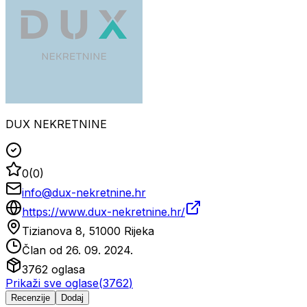
DUX NEKRETNINE
0
(
0
)
info@dux-nekretnine.hr
https://www.dux-nekretnine.hr/
Tizianova 8, 51000 Rijeka
Član od
26. 09. 2024.
3762
oglasa
Prikaži sve oglase
(
3762
)
Recenzije
Dodaj