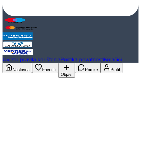
Uvjeti i pravila korištenja
Politika privatnosti
Kolačići
Naslovna
Favoriti
Poruke
Profil
Objavi