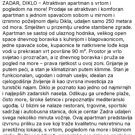
ZADAR, DIKLO – Atraktivan apartman s vrtom i
pogledom na more! Prodaje se atraktivan i komforan
apartman s jednom spavaćom sobom u mirnom i
iznimno poželjnom dijelu Dikla, udaljen samo 250 metara
od mora. Smješten u prizemlju uredne stambene zgrade.
Apartman se sastoji od ulaznog hodnika, velikog open
space dnevnog boravka s kuhinjom i blagovaonicom,
jedne spavaće sobe, kupaonice te natkrivene lođe koja
vodi u prekrasan vrt površine 90 m². Prostor je vrlo
svijetao i prozračan, a iz dnevnog boravka i pruža se
pogled na more – prava rijetkost u ovoj zoni. Grijanje je
putem peći, a stan je klimatiziran putem klimme. Stan je
funkcionalan, ugodan i odmah useljiv, idealan za
cjelogodišnje življenje ili kao izvrsna investicija za
turistički najam. Diklo je poznato kao jedno od najmirnijih
i najljepših zadarskih naselja. Odlikuju ga uređene plaže,
čisto more, široke šetnice i prepoznatljiv mediteranski
ugođaj. U blizini se nalaze restorani, trgovine, sportski
sadržaji i autobusna stanica, dok je centar Zadra udaljen
svega nekoliko minuta vožnje. Ovaj apartman predstavlja
izvrsnu priliku za sve koji traže kvalitetnu nekretninu na
prestižnoj lokaciji, s vrtom, pogledom na more i blizinom