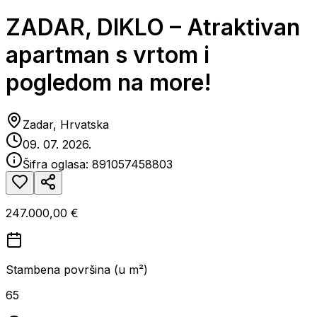
ZADAR, DIKLO – Atraktivan
apartman s vrtom i
pogledom na more!
Zadar, Hrvatska
09. 07. 2026.
Šifra oglasa:
891057458803
247.000,00 €
Stambena površina (u m²)
65