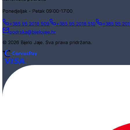
Ponedjeljak - Petak 09:00-17:00
+385 95 2018 509
+385 95 2018 510
+385 95 201
podrska@bijelojaje.hr
© 2026 Bijelo Jaje. Sva prava pridržana.