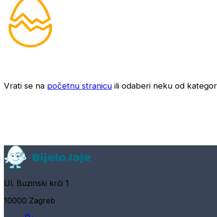
Vrati se na
početnu stranicu
ili odaberi neku od kategori
Ul. Buzinski krči 1
10000 Zagreb