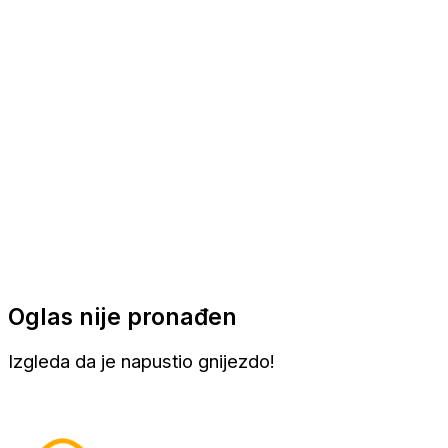
Apartmani
Sobe
Kuće za odmor
Aranžmani
Oglas nije pronađen
Izgleda da je napustio gnijezdo!