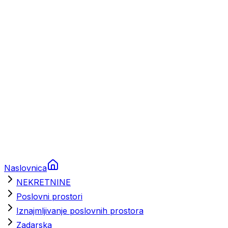
Prikolice za plovila
Brodski rezervni dijelovi
Nautička oprema
Brodski motori
Turizam
Apartmani
Sobe
Kuće za odmor
Aranžmani
Naslovnica
NEKRETNINE
Poslovni prostori
Iznajmljivanje poslovnih prostora
Zadarska