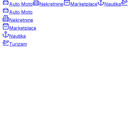
Auto Moto
Nekretnine
Marketplace
Nautika
Auto Moto
Nekretnine
Marketplace
Nautika
Turizam
Auto Moto
Rabljeni automobili
Novi automobili
Motocikli / motori
Gospodarska vozila
Rezervni dijelovi i oprema
Kamperi i kamp prikolice
Oldtimeri