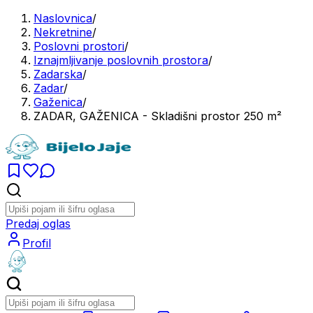
Naslovnica
/
Nekretnine
/
Poslovni prostori
/
Iznajmljivanje poslovnih prostora
/
Zadarska
/
Zadar
/
Gaženica
/
ZADAR, GAŽENICA - Skladišni prostor 250 m²
Predaj oglas
Profil