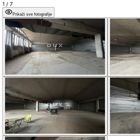
1
/
7
Prikaži sve fotografije