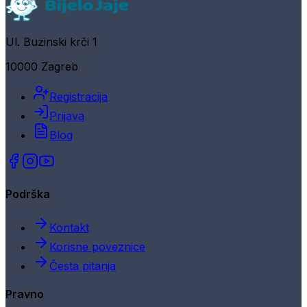
Ul. Buzinski krči 1
10000 Zagreb
Registracija
Prijava
Blog
Podrška
Kontakt
Korisne poveznice
Česta pitanja
Pravno