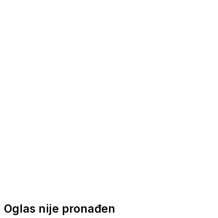
Nautička oprema
Brodski motori
Turizam
Apartmani
Sobe
Kuće za odmor
Aranžmani
Oglas nije pronađen