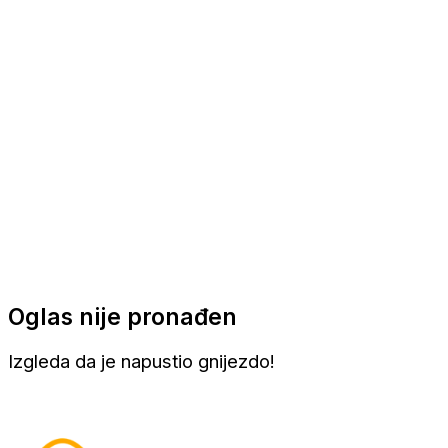
Apartmani
Sobe
Kuće za odmor
Aranžmani
Oglas nije pronađen
Izgleda da je napustio gnijezdo!