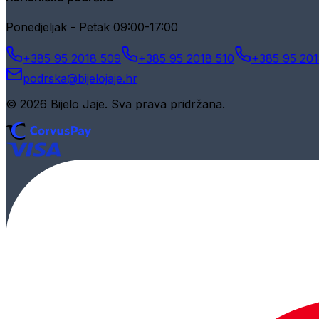
Ponedjeljak - Petak 09:00-17:00
+385 95 2018 509
+385 95 2018 510
+385 95 201
podrska@bijelojaje.hr
© 2026 Bijelo Jaje. Sva prava pridržana.