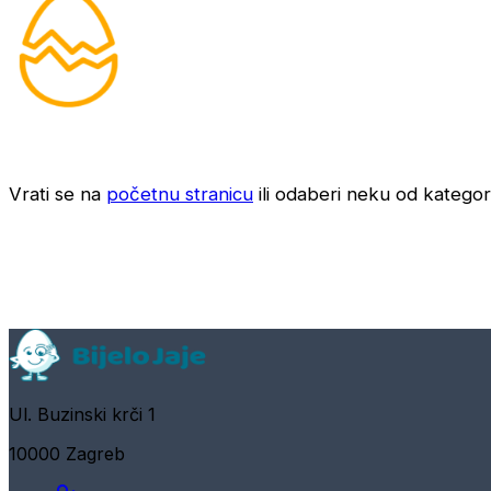
Vrati se na
početnu stranicu
ili odaberi neku od kategori
Ul. Buzinski krči 1
10000 Zagreb