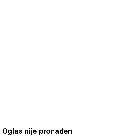
Nautička oprema
Brodski motori
Turizam
Apartmani
Sobe
Kuće za odmor
Aranžmani
Oglas nije pronađen