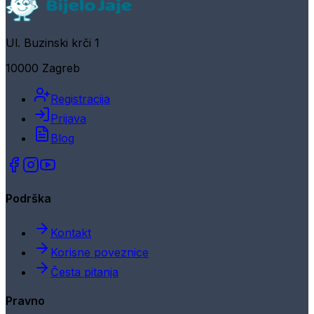
Ul. Buzinski krči 1
10000 Zagreb
Registracija
Prijava
Blog
Podrška
Kontakt
Korisne poveznice
Česta pitanja
Pravno