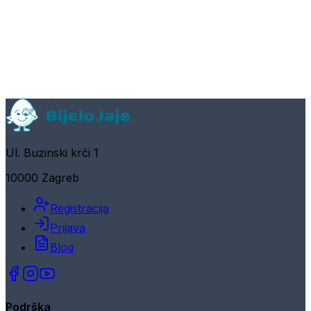
Ul. Buzinski krči 1
10000 Zagreb
Registracija
Prijava
Blog
Podrška