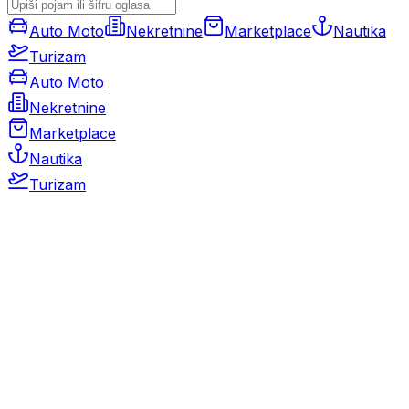
Auto Moto
Nekretnine
Marketplace
Nautika
Turizam
Auto Moto
Nekretnine
Marketplace
Nautika
Turizam
Auto Moto
Rabljeni automobili
Novi automobili
Motocikli / motori
Gospodarska vozila
Rezervni dijelovi i oprema
Kamperi i kamp prikolice