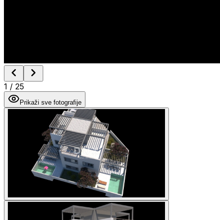
1
/
25
Prikaži sve fotografije