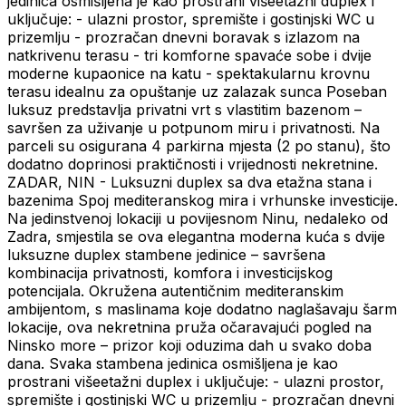
jedinica osmišljena je kao prostrani višeetažni duplex i
uključuje: - ulazni prostor, spremište i gostinjski WC u
prizemlju - prozračan dnevni boravak s izlazom na
natkrivenu terasu - tri komforne spavaće sobe i dvije
moderne kupaonice na katu - spektakularnu krovnu
terasu idealnu za opuštanje uz zalazak sunca Poseban
luksuz predstavlja privatni vrt s vlastitim bazenom –
savršen za uživanje u potpunom miru i privatnosti. Na
parceli su osigurana 4 parkirna mjesta (2 po stanu), što
dodatno doprinosi praktičnosti i vrijednosti nekretnine.
ZADAR, NIN - Luksuzni duplex sa dva etažna stana i
bazenima Spoj mediteranskog mira i vrhunske investicije.
Na jedinstvenoj lokaciji u povijesnom Ninu, nedaleko od
Zadra, smjestila se ova elegantna moderna kuća s dvije
luksuzne duplex stambene jedinice – savršena
kombinacija privatnosti, komfora i investicijskog
potencijala. Okružena autentičnim mediteranskim
ambijentom, s maslinama koje dodatno naglašavaju šarm
lokacije, ova nekretnina pruža očaravajući pogled na
Ninsko more – prizor koji oduzima dah u svako doba
dana. Svaka stambena jedinica osmišljena je kao
prostrani višeetažni duplex i uključuje: - ulazni prostor,
spremište i gostinjski WC u prizemlju - prozračan dnevni