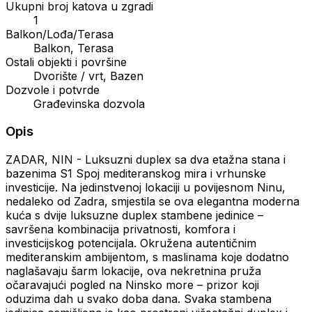
Ukupni broj katova u zgradi
1
Balkon/Lođa/Terasa
Balkon, Terasa
Ostali objekti i površine
Dvorište / vrt, Bazen
Dozvole i potvrde
Građevinska dozvola
Opis
ZADAR, NIN - Luksuzni duplex sa dva etažna stana i
bazenima S1 Spoj mediteranskog mira i vrhunske
investicije. Na jedinstvenoj lokaciji u povijesnom Ninu,
nedaleko od Zadra, smjestila se ova elegantna moderna
kuća s dvije luksuzne duplex stambene jedinice –
savršena kombinacija privatnosti, komfora i
investicijskog potencijala. Okružena autentičnim
mediteranskim ambijentom, s maslinama koje dodatno
naglašavaju šarm lokacije, ova nekretnina pruža
očaravajući pogled na Ninsko more – prizor koji
oduzima dah u svako doba dana. Svaka stambena