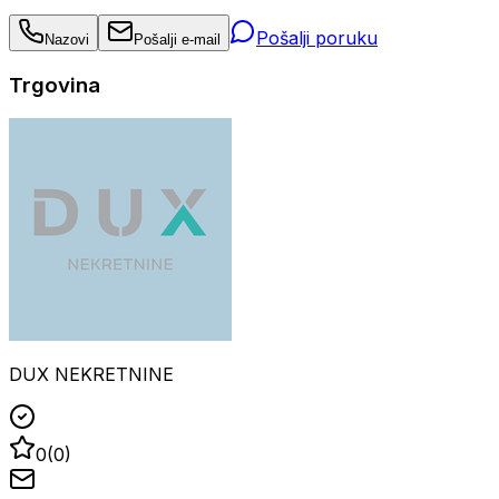
Pošalji poruku
Nazovi
Pošalji e-mail
Trgovina
DUX NEKRETNINE
0
(
0
)