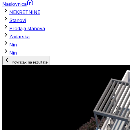
Naslovnica
NEKRETNINE
Stanovi
Prodaja stanova
Zadarska
Nin
Nin
Povratak na rezultate