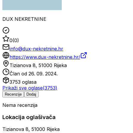
DUX NEKRETNINE
0
(
0
)
info@dux-nekretnine.hr
https://www.dux-nekretnine.hr/
Tizianova 8, 51000 Rijeka
Član od
26. 09. 2024.
3753
oglasa
Prikaži sve oglase
(
3753
)
Recenzije
Dodaj
Nema recenzija
Lokacija oglašivača
Tizianova 8, 51000 Rijeka