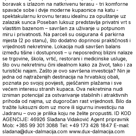
boravak s izlazom na natkrivenu terasu - tri komforne
spavaće sobe i dvije moderne kupaonice na katu -
spektakularnu krovnu terasu idealnu za opuštanje uz
zalazak sunca Poseban luksuz predstavlja privatni vrt s
vlastitim bazenom – savršen za uživanje u potpunom
miru i privatnosti. Na parceli su osigurana 4 parkirna
mjesta (2 po stanu), što dodatno doprinosi praktičnosti i
vrijednosti nekretnine. Lokacija nudi savršen balans
između tišine i dostupnosti – u neposrednoj blizini nalaze
se trgovine, škola, vrtić, restorani i medicinske usluge,
što ovu nekretninu čini idealnom kako za život, tako i za
turistički najam. Zašto je ovo savršena investicija? Nin je
jedna od najtraženijih destinacija na hrvatskoj obali,
poznata po svojoj povijesti, pješčanim plažama i sve
većem interesu stranih kupaca. Ova nekretnina nudi
izniman potencijal za ostvarivanje stabilnih i atraktivnih
prihoda od najma, uz dugoročan rast vrijednosti. Bilo da
tražite luksuzni dom uz more ili sigurnu investiciju na
Jadranu – ovo je prilika koju ne želite propustiti. ID KOD
AGENCIJE: 46926 Slađana Vidaković Agent pripravnik
Mob: +385 99 301 3088 Tel: +49 173 428 1847 E-mail:
sladana@dux-dalmacija.com www.dux-dalmacija.com