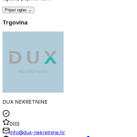
Prijavi oglas →
Trgovina
DUX NEKRETNINE
0
(
0
)
info@dux-nekretnine.hr