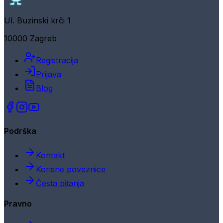
Ul. Buzinski krči 1
10000 Zagreb
Registracija
Prijava
Blog
Podrška
Kontakt
Korisne poveznice
Česta pitanja
Pravno