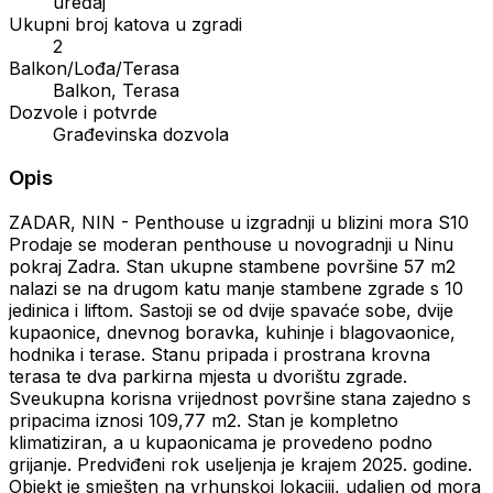
uređaj
Ukupni broj katova u zgradi
2
Balkon/Lođa/Terasa
Balkon, Terasa
Dozvole i potvrde
Građevinska dozvola
Opis
ZADAR, NIN - Penthouse u izgradnji u blizini mora S10
Prodaje se moderan penthouse u novogradnji u Ninu
pokraj Zadra. Stan ukupne stambene površine 57 m2
nalazi se na drugom katu manje stambene zgrade s 10
jedinica i liftom. Sastoji se od dvije spavaće sobe, dvije
kupaonice, dnevnog boravka, kuhinje i blagovaonice,
hodnika i terase. Stanu pripada i prostrana krovna
terasa te dva parkirna mjesta u dvorištu zgrade.
Sveukupna korisna vrijednost površine stana zajedno s
pripacima iznosi 109,77 m2. Stan je kompletno
klimatiziran, a u kupaonicama je provedeno podno
grijanje. Predviđeni rok useljenja je krajem 2025. godine.
Objekt je smješten na vrhunskoj lokaciji, udaljen od mora