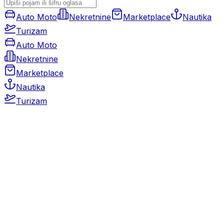
Auto Moto
Nekretnine
Marketplace
Nautika
Turizam
Auto Moto
Nekretnine
Marketplace
Nautika
Turizam
Auto Moto
Rabljeni automobili
Novi automobili
Motocikli / motori
Gospodarska vozila
Rezervni dijelovi i oprema
Kamperi i kamp prikolice