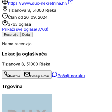
https://www.dux-nekretnine.hr/
Tizianova 8, 51000 Rijeka
Član od
26. 09. 2024.
3763
oglasa
Prikaži sve oglase
(
3763
)
Recenzije
Dodaj
Nema recenzija
Lokacija oglašivača
Tizianova 8, 51000 Rijeka
Pošalji poruku
Nazovi
Pošalji e-mail
Trgovina