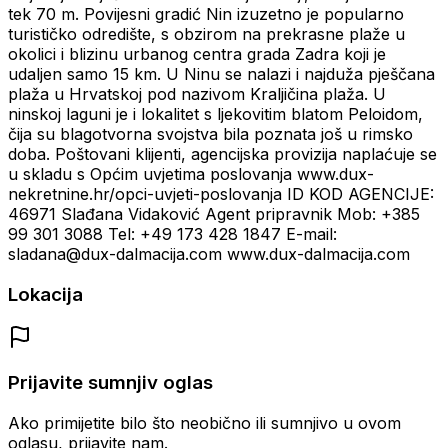
tek 70 m. Povijesni gradić Nin izuzetno je popularno
turističko odredište, s obzirom na prekrasne plaže u
okolici i blizinu urbanog centra grada Zadra koji je
udaljen samo 15 km. U Ninu se nalazi i najduža pješčana
plaža u Hrvatskoj pod nazivom Kraljičina plaža. U
ninskoj laguni je i lokalitet s ljekovitim blatom Peloidom,
čija su blagotvorna svojstva bila poznata još u rimsko
doba. Poštovani klijenti, agencijska provizija naplaćuje se
u skladu s Općim uvjetima poslovanja www.dux-
nekretnine.hr/opci-uvjeti-poslovanja ID KOD AGENCIJE:
46971 Slađana Vidaković Agent pripravnik Mob: +385
99 301 3088 Tel: +49 173 428 1847 E-mail:
sladana@dux-dalmacija.com www.dux-dalmacija.com
Lokacija
Prijavite sumnjiv oglas
Ako primijetite bilo što neobično ili sumnjivo u ovom
oglasu, prijavite nam.