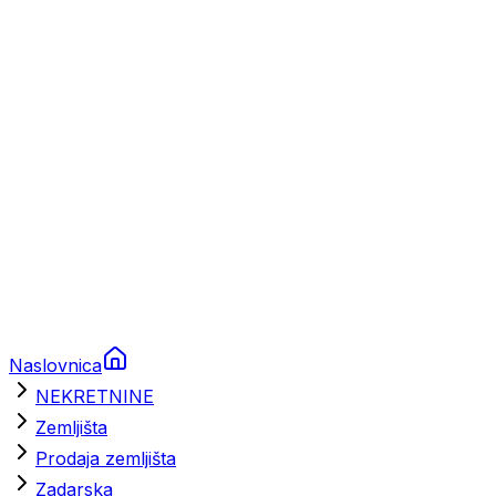
Prikolice za plovila
Brodski rezervni dijelovi
Nautička oprema
Brodski motori
Turizam
Apartmani
Sobe
Kuće za odmor
Aranžmani
Naslovnica
NEKRETNINE
Zemljišta
Prodaja zemljišta
Zadarska