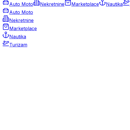
Auto Moto
Nekretnine
Marketplace
Nautika
Auto Moto
Nekretnine
Marketplace
Nautika
Turizam
Auto Moto
Rabljeni automobili
Novi automobili
Motocikli / motori
Gospodarska vozila
Rezervni dijelovi i oprema
Kamperi i kamp prikolice
Oldtimeri