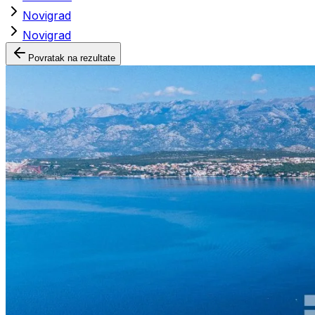
Novigrad
Novigrad
Povratak na rezultate