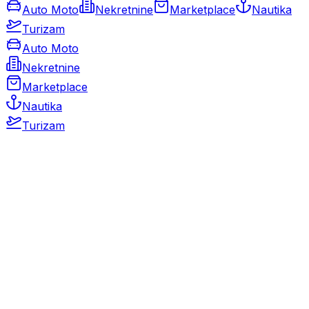
Auto Moto
Nekretnine
Marketplace
Nautika
Turizam
Auto Moto
Nekretnine
Marketplace
Nautika
Turizam
Auto Moto
Rabljeni automobili
Novi automobili
Motocikli / motori
Gospodarska vozila
Rezervni dijelovi i oprema
Kamperi i kamp prikolice