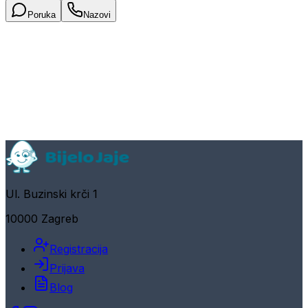
Poruka
Nazovi
Ul. Buzinski krči 1
10000 Zagreb
Registracija
Prijava
Blog