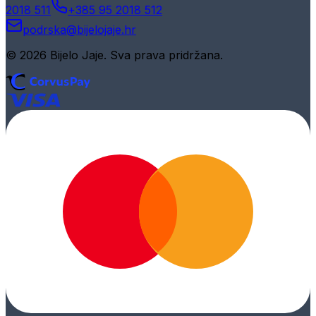
2018 511
+385 95 2018 512
podrska@bijelojaje.hr
© 2026 Bijelo Jaje. Sva prava pridržana.