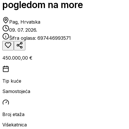
pogledom na more
Pag, Hrvatska
09. 07. 2026.
Šifra oglasa:
697446993571
450.000,00 €
Tip kuće
Samostojeća
Broj etaža
Višekatnica