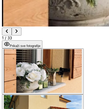
1
/
33
Prikaži sve fotografije