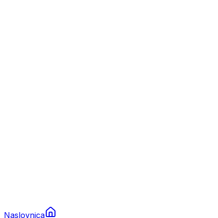
Nautika
Plovila
Charter
Prikolice za plovila
Brodski rezervni dijelovi
Nautička oprema
Brodski motori
Turizam
Apartmani
Sobe
Kuće za odmor
Aranžmani
Naslovnica