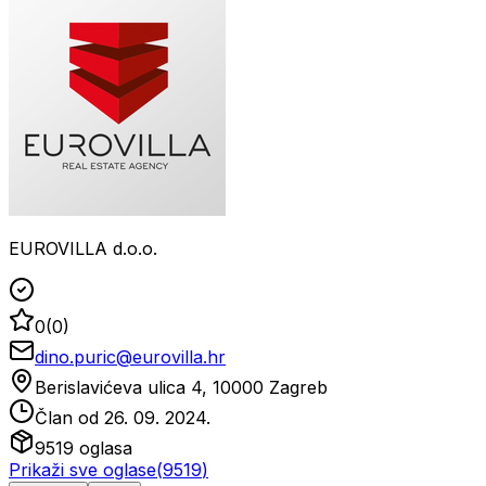
EUROVILLA d.o.o.
0
(
0
)
dino.puric@eurovilla.hr
Berislavićeva ulica 4, 10000 Zagreb
Član od
26. 09. 2024.
9519
oglasa
Prikaži sve oglase
(
9519
)