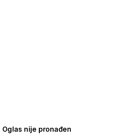
Nautička oprema
Brodski motori
Turizam
Apartmani
Sobe
Kuće za odmor
Aranžmani
Oglas nije pronađen