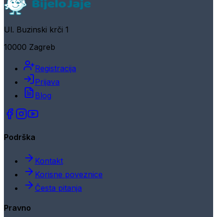
Ul. Buzinski krči 1
10000 Zagreb
Registracija
Prijava
Blog
Podrška
Kontakt
Korisne poveznice
Česta pitanja
Pravno