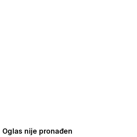
Nautička oprema
Brodski motori
Turizam
Apartmani
Sobe
Kuće za odmor
Aranžmani
Oglas nije pronađen