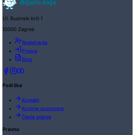
Ul. Buzinski krči 1
10000 Zagreb
Registracija
Prijava
Blog
Podrška
Kontakt
Korisne poveznice
Česta pitanja
Pravno