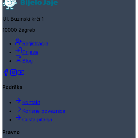
Ul. Buzinski krči 1
10000 Zagreb
Registracija
Prijava
Blog
Podrška
Kontakt
Korisne poveznice
Česta pitanja
Pravno