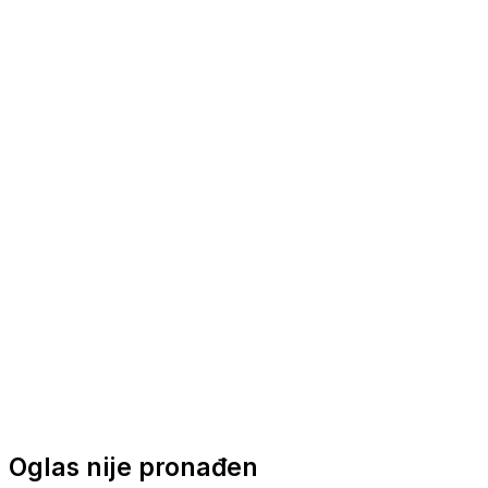
Nautička oprema
Brodski motori
Turizam
Apartmani
Sobe
Kuće za odmor
Aranžmani
Oglas nije pronađen