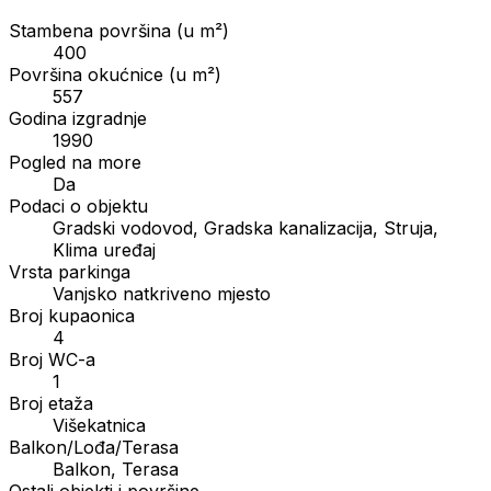
Stambena površina (u m²)
400
Površina okućnice (u m²)
557
Godina izgradnje
1990
Pogled na more
Da
Podaci o objektu
Gradski vodovod, Gradska kanalizacija, Struja,
Klima uređaj
Vrsta parkinga
Vanjsko natkriveno mjesto
Broj kupaonica
4
Broj WC-a
1
Broj etaža
Višekatnica
Balkon/Lođa/Terasa
Balkon, Terasa
Ostali objekti i površine