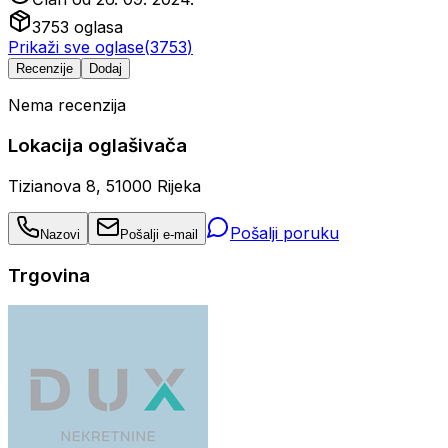
3753
oglasa
Prikaži sve oglase
(
3753
)
Recenzije
Dodaj
Nema recenzija
Lokacija oglašivača
Tizianova 8, 51000 Rijeka
Pošalji poruku
Nazovi
Pošalji e-mail
Trgovina