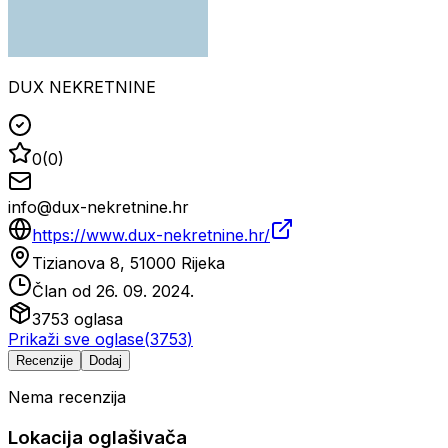
DUX NEKRETNINE
0
(
0
)
info@dux-nekretnine.hr
https://www.dux-nekretnine.hr/
Tizianova 8, 51000 Rijeka
Član od
26. 09. 2024.
3753
oglasa
Prikaži sve oglase
(
3753
)
Recenzije
Dodaj
Nema recenzija
Lokacija oglašivača