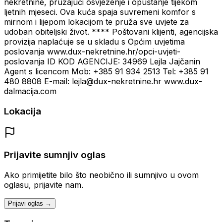
nekretnine, pružajući osvježenje i opuštanje tijekom
ljetnih mjeseci. Ova kuća spaja suvremeni komfor s
mirnom i lijepom lokacijom te pruža sve uvjete za
udoban obiteljski život. **** Poštovani klijenti, agencijska
provizija naplaćuje se u skladu s Općim uvjetima
poslovanja www.dux-nekretnine.hr/opci-uvjeti-
poslovanja ID KOD AGENCIJE: 34969 Lejla Jajčanin
Agent s licencom Mob: +385 91 934 2513 Tel: +385 91
480 8808 E-mail: lejla@dux-nekretnine.hr www.dux-
dalmacija.com
Lokacija
Prijavite sumnjiv oglas
Ako primijetite bilo što neobično ili sumnjivo u ovom
oglasu, prijavite nam.
Prijavi oglas →