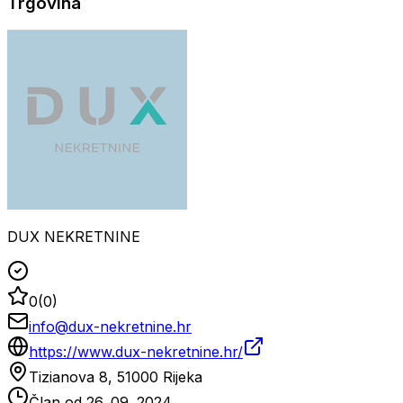
Trgovina
DUX NEKRETNINE
0
(
0
)
info@dux-nekretnine.hr
https://www.dux-nekretnine.hr/
Tizianova 8, 51000 Rijeka
Član od
26. 09. 2024.