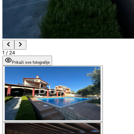
1
/
24
Prikaži sve fotografije