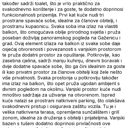
također sadrži toalet, što je vrlo praktično za
svakodnevno korištenje i za goste, te dodatno doprinosi
funkcionalnosti prizemlja. Prvi kat kuće nudi tri
prostrane spavaće sobe, idealne za članove obitelji, i
prostranu kupaonicu. Svaka soba ima izlaz na vlastiti
balkon, što omogućava obilje prirodnog svjetla i pruža
poseban doživljaj panoramskog pogleda na Gaženicu i
grad. Ovaj element izlaza na balkon iz svake sobe daje
osjećaj otvorenosti i povezanosti s vanjskim prostorom
te pruža dodatni prostor za opuštanje. Potkrovlje, kao
zasebna cjelina, sadrži manju kuhinju, dnevni boravak i
dvije dodatne spavaće sobe, što ga čini idealnim za goste
ili kao privatni prostor za članove obitelji koji žele nešto
više privatnosti. Svaka prostorija u potkrovlju također
ima izlaz na balkon, što opet pruža ugodan ambijent s
divnim pogledom na okolinu. Vanjski prostor kuće nudi
mnoštvo sadržaja za uživanje na otvorenom. Ispred
kuće nalazi se prostrani natkriveni parking, što olakšava
svakodnevni pristup i osigurava zaštitu vozila. Tu je i
velika natkrivena terasa, opremljena sunčalištem i grill
zonom, idealna za druženja s obitelji i prijateljima. Vanjski
bazen s tušem dodatno doprinosi privlačnosti ove