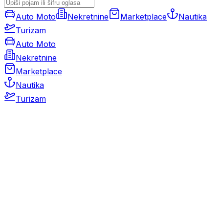
Auto Moto
Nekretnine
Marketplace
Nautika
Turizam
Auto Moto
Nekretnine
Marketplace
Nautika
Turizam
Auto Moto
Rabljeni automobili
Novi automobili
Motocikli / motori
Gospodarska vozila
Rezervni dijelovi i oprema
Kamperi i kamp prikolice