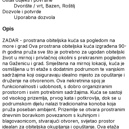
Dvorište / vrt, Bazen, Roštilj
Dozvole i potvrde
Uporabna dozvola
Opis
ZADAR - prostrana obiteljska kuća sa pogledom na
more i grad Ova prostrana obiteljska kuća izgrađena 90-
ih godina pruža sve što je potrebno za ugodan obiteljski
život u mirnoj i privlačnoj okolini s prekrasnim pogledom
na Gaženicu i grad. Smještena na mirnoj lokaciji, kuća je
osmišljena u tri etaže s dodatnim podrumom te vanjskim
sadržajima koji osiguravaju idealno mjesto za opuštanje i
druženje na otvorenom. Ova nekretnina spoj je
funkcionalnosti i udobnosti, s dobro organiziranim
prostorom i svim potrebnim sadržajima. Kuća se sastoji
od visokog prizemlja, prvog kata i potkrovlja, dok se u
podrumskom dijelu nalazi tradicionalna konoba koja
pruža poseban ambijent. Prizemlje se otvara prostranim
dnevnim boravkom povezanom s kuhinjom i
blagovaonicom, stvarajući otvoren, svijetao prostor
idealan za obiteljska okupljanja i opuštanje. Ova etaža