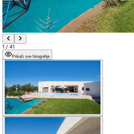
1
/
41
Prikaži sve fotografije