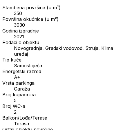
Stambena površina (u m²)
350
Površina okućnice (u m²)
3030
Godina izgradnje
2021
Podaci o objektu
Novogradnja, Gradski vodovod, Struja, Klima
uređaj
Tip kuće
Samostojeća
Energetski razred
A+
Vrsta parkinga
Garaža
Broj kupaonica
5
Broj WC-a
2
Balkon/Lođa/Terasa
Terasa
Ostali objekti i površine