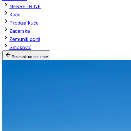
NEKRETNINE
Kuće
Prodaja kuća
Zadarska
Zemunik donji
Smoković
Povratak na rezultate