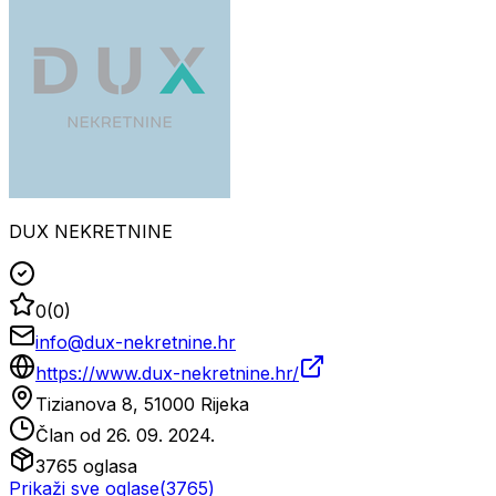
DUX NEKRETNINE
0
(
0
)
info@dux-nekretnine.hr
https://www.dux-nekretnine.hr/
Tizianova 8, 51000 Rijeka
Član od
26. 09. 2024.
3765
oglasa
Prikaži sve oglase
(
3765
)