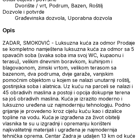
Dvorište / vrt, Podrum, Bazen, Roštilj
Dozvole i potvrde
Građevinska dozvola, Uporabna dozvola
Opis
ZADAR, SMOKOVIĆ - Luksuzna kuća za odmor Prodaje
se kompletno namještena luksuzna kuća za odmor sa 5
spavaćih soba (svaka soba ima svoj WC, kupaonu i
terasu), velikim dnevnim boravkom, kuhinjom i
blagovaonom, zimski vrtom, velikom terasom sa
bazenom, dva podruma, dvije garaže, vanjskim
pomoćnim objektom u kojem se nalazi unutarnji roštilj,
gostinjska soba i alatnica. Uz kuću na parceli se nalazi i
45 obradivih maslina a postoji i opcija dokupnje terena
sa još obradivih maslina. Kuća je izrazito moderno i
luksuzno uređena uz najmoderniju tehnologiju. Podno
grijanje je provedeno kroz cijelu kuću kao i dizalice
topline na vodu. Kuća je izgrađena za život obitelji
vlasnika te su u izgradnji i opremanju korišteni
najkvalitetniji materijali i ugrađena je najmodernija
tehnička oprema. Centar Zadra je udaljen 13 km od kuće