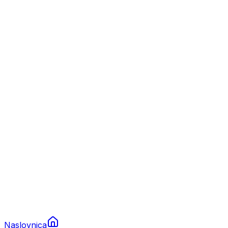
Nautika
Plovila
Charter
Prikolice za plovila
Brodski rezervni dijelovi
Nautička oprema
Brodski motori
Turizam
Apartmani
Sobe
Kuće za odmor
Aranžmani
Naslovnica