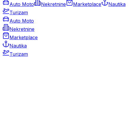
Auto Moto
Nekretnine
Marketplace
Nautika
Turizam
Auto Moto
Nekretnine
Marketplace
Nautika
Turizam
Auto Moto
Rabljeni automobili
Novi automobili
Motocikli / motori
Gospodarska vozila
Rezervni dijelovi i oprema
Kamperi i kamp prikolice