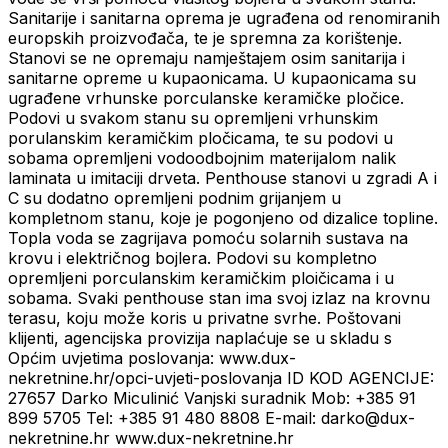
Sanitarije i sanitarna oprema je ugrađena od renomiranih
europskih proizvođača, te je spremna za korištenje.
Stanovi se ne opremaju namještajem osim sanitarija i
sanitarne opreme u kupaonicama. U kupaonicama su
ugrađene vrhunske porculanske keramičke pločice.
Podovi u svakom stanu su opremljeni vrhunskim
porulanskim keramičkim pločicama, te su podovi u
sobama opremljeni vodoodbojnim materijalom nalik
laminata u imitaciji drveta. Penthouse stanovi u zgradi A i
C su dodatno opremljeni podnim grijanjem u
kompletnom stanu, koje je pogonjeno od dizalice topline.
Topla voda se zagrijava pomoću solarnih sustava na
krovu i električnog bojlera. Podovi su kompletno
opremljeni porculanskim keramičkim ploičicama i u
sobama. Svaki penthouse stan ima svoj izlaz na krovnu
terasu, koju može koris u privatne svrhe. Poštovani
klijenti, agencijska provizija naplaćuje se u skladu s
Općim uvjetima poslovanja: www.dux-
nekretnine.hr/opci-uvjeti-poslovanja ID KOD AGENCIJE:
27657 Darko Miculinić Vanjski suradnik Mob: +385 91
899 5705 Tel: +385 91 480 8808 E-mail: darko@dux-
nekretnine.hr www.dux-nekretnine.hr