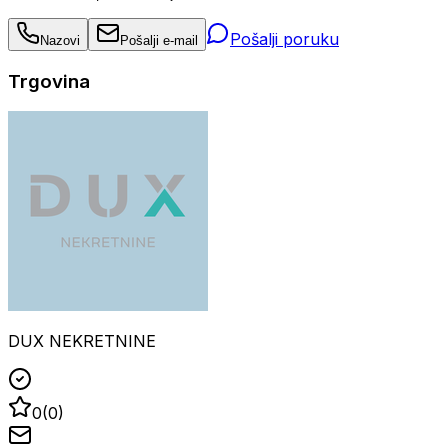
Pošalji poruku
Nazovi
Pošalji e-mail
Trgovina
DUX NEKRETNINE
0
(
0
)