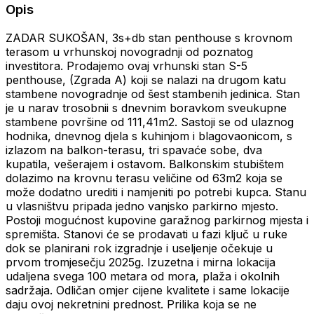
Opis
ZADAR SUKOŠAN, 3s+db stan penthouse s krovnom
terasom u vrhunskoj novogradnji od poznatog
investitora. Prodajemo ovaj vrhunski stan S-5
penthouse, (Zgrada A) koji se nalazi na drugom katu
stambene novogradnje od šest stambenih jedinica. Stan
je u narav trosobnii s dnevnim boravkom sveukupne
stambene površine od 111,41m2. Sastoji se od ulaznog
hodnika, dnevnog djela s kuhinjom i blagovaonicom, s
izlazom na balkon-terasu, tri spavaće sobe, dva
kupatila, vešerajem i ostavom. Balkonskim stubištem
dolazimo na krovnu terasu veličine od 63m2 koja se
može dodatno urediti i namjeniti po potrebi kupca. Stanu
u vlasništvu pripada jedno vanjsko parkirno mjesto.
Postoji mogućnost kupovine garažnog parkirnog mjesta i
spremišta. Stanovi će se prodavati u fazi ključ u ruke
dok se planirani rok izgradnje i useljenje očekuje u
prvom tromjesečju 2025g. Izuzetna i mirna lokacija
udaljena svega 100 metara od mora, plaža i okolnih
sadržaja. Odličan omjer cijene kvalitete i same lokacije
daju ovoj nekretnini prednost. Prilika koja se ne