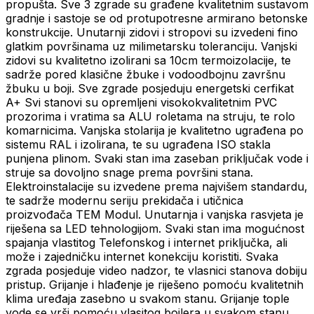
propušta. Sve 3 zgrade su građene kvalitetnim sustavom
gradnje i sastoje se od protupotresne armirano betonske
konstrukcije. Unutarnji zidovi i stropovi su izvedeni fino
glatkim površinama uz milimetarsku toleranciju. Vanjski
zidovi su kvalitetno izolirani sa 10cm termoizolacije, te
sadrže pored klasične žbuke i vodoodbojnu završnu
žbuku u boji. Sve zgrade posjeduju energetski cerfikat
A+ Svi stanovi su opremljeni visokokvalitetnim PVC
prozorima i vratima sa ALU roletama na struju, te rolo
komarnicima. Vanjska stolarija je kvalitetno ugrađena po
sistemu RAL i izolirana, te su ugrađena ISO stakla
punjena plinom. Svaki stan ima zaseban priključak vode i
struje sa dovoljno snage prema površini stana.
Elektroinstalacije su izvedene prema najvišem standardu,
te sadrže modernu seriju prekidača i utičnica
proizvođača TEM Modul. Unutarnja i vanjska rasvjeta je
riješena sa LED tehnologijom. Svaki stan ima mogućnost
spajanja vlastitog Telefonskog i internet priključka, ali
može i zajedničku internet konekciju koristiti. Svaka
zgrada posjeduje video nadzor, te vlasnici stanova dobiju
pristup. Grijanje i hlađenje je riješeno pomoću kvalitetnih
klima uređaja zasebno u svakom stanu. Grijanje tople
vode se vrši pomoću vlasitog bojlera u svakom stanu.