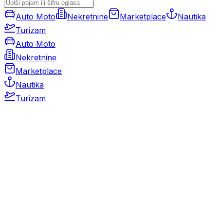
Auto Moto
Nekretnine
Marketplace
Nautika
Turizam
Auto Moto
Nekretnine
Marketplace
Nautika
Turizam
Auto Moto
Rabljeni automobili
Novi automobili
Motocikli / motori
Gospodarska vozila
Rezervni dijelovi i oprema
Kamperi i kamp prikolice