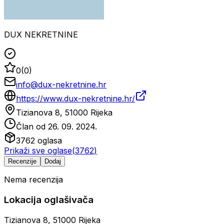
DUX NEKRETNINE
0
(
0
)
info@dux-nekretnine.hr
https://www.dux-nekretnine.hr/
Tizianova 8, 51000 Rijeka
Član od
26. 09. 2024.
3762
oglasa
Prikaži sve oglase
(
3762
)
Recenzije
Dodaj
Nema recenzija
Lokacija oglašivača
Tizianova 8, 51000 Rijeka