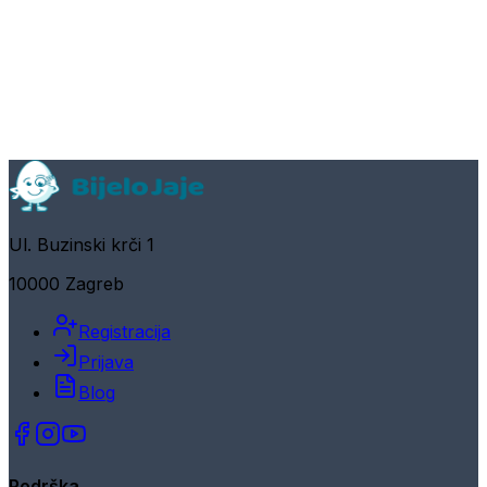
Ul. Buzinski krči 1
10000 Zagreb
Registracija
Prijava
Blog
Podrška