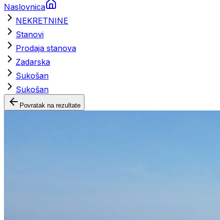
Naslovnica
NEKRETNINE
Stanovi
Prodaja stanova
Zadarska
Sukošan
Sukošan
Povratak na rezultate