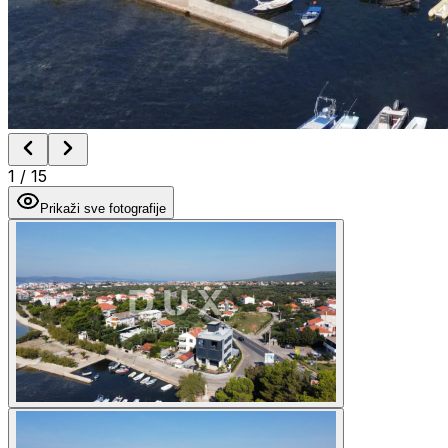
1
/
15
Prikaži sve fotografije