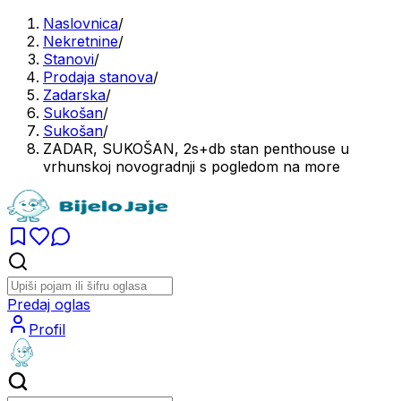
Naslovnica
/
Nekretnine
/
Stanovi
/
Prodaja stanova
/
Zadarska
/
Sukošan
/
Sukošan
/
ZADAR, SUKOŠAN, 2s+db stan penthouse u
vrhunskoj novogradnji s pogledom na more
Predaj oglas
Profil