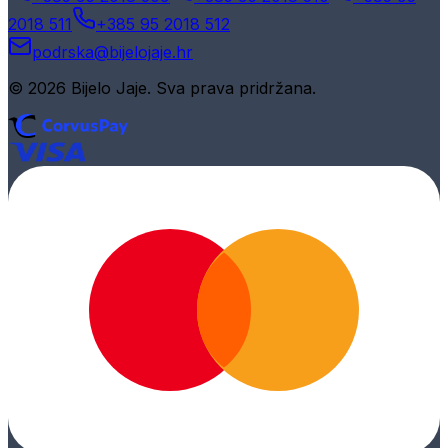
2018 511
+385 95 2018 512
podrska@bijelojaje.hr
© 2026 Bijelo Jaje. Sva prava pridržana.