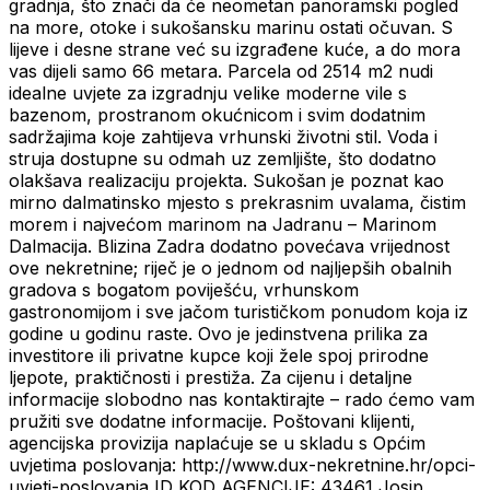
gradnja, što znači da će neometan panoramski pogled
na more, otoke i sukošansku marinu ostati očuvan. S
lijeve i desne strane već su izgrađene kuće, a do mora
vas dijeli samo 66 metara. Parcela od 2514 m2 nudi
idealne uvjete za izgradnju velike moderne vile s
bazenom, prostranom okućnicom i svim dodatnim
sadržajima koje zahtijeva vrhunski životni stil. Voda i
struja dostupne su odmah uz zemljište, što dodatno
olakšava realizaciju projekta. Sukošan je poznat kao
mirno dalmatinsko mjesto s prekrasnim uvalama, čistim
morem i najvećom marinom na Jadranu – Marinom
Dalmacija. Blizina Zadra dodatno povećava vrijednost
ove nekretnine; riječ je o jednom od najljepših obalnih
gradova s bogatom poviješću, vrhunskom
gastronomijom i sve jačom turističkom ponudom koja iz
godine u godinu raste. Ovo je jedinstvena prilika za
investitore ili privatne kupce koji žele spoj prirodne
ljepote, praktičnosti i prestiža. Za cijenu i detaljne
informacije slobodno nas kontaktirajte – rado ćemo vam
pružiti sve dodatne informacije. Poštovani klijenti,
agencijska provizija naplaćuje se u skladu s Općim
uvjetima poslovanja: http://www.dux-nekretnine.hr/opci-
uvjeti-poslovanja ID KOD AGENCIJE: 43461 Josip