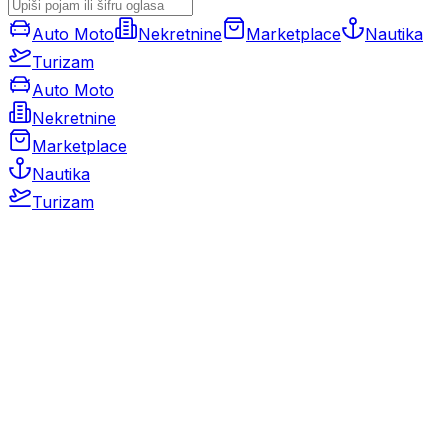
Auto Moto
Nekretnine
Marketplace
Nautika
Turizam
Auto Moto
Nekretnine
Marketplace
Nautika
Turizam
Auto Moto
Rabljeni automobili
Novi automobili
Motocikli / motori
Gospodarska vozila
Rezervni dijelovi i oprema
Kamperi i kamp prikolice