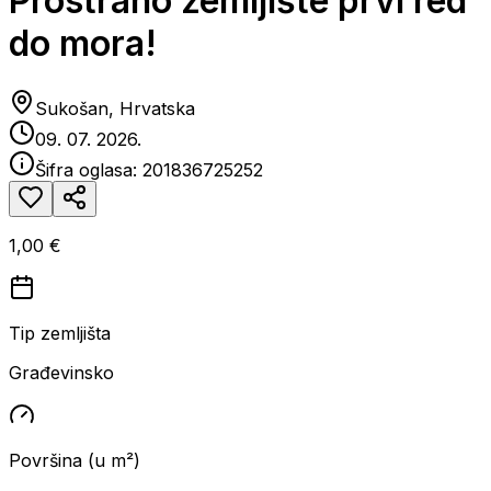
Prostrano zemljište prvi red
do mora!
Sukošan, Hrvatska
09. 07. 2026.
Šifra oglasa:
201836725252
1,00 €
Tip zemljišta
Građevinsko
Površina (u m²)