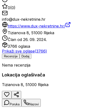
0
(
0
)
info@dux-nekretnine.hr
https://www.dux-nekretnine.hr/
Tizianova 8, 51000 Rijeka
Član od
26. 09. 2024.
3766
oglasa
Prikaži sve oglase
(
3766
)
Recenzije
Dodaj
Nema recenzija
Lokacija oglašivača
Tizianova 8, 51000 Rijeka
Poruka
Nazovi