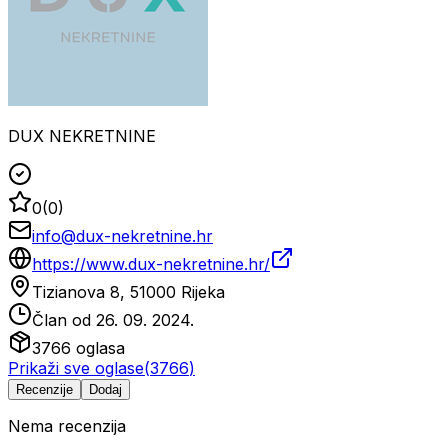
DUX NEKRETNINE
0
(
0
)
info@dux-nekretnine.hr
https://www.dux-nekretnine.hr/
Tizianova 8, 51000 Rijeka
Član od
26. 09. 2024.
3766
oglasa
Prikaži sve oglase
(
3766
)
Recenzije
Dodaj
Nema recenzija