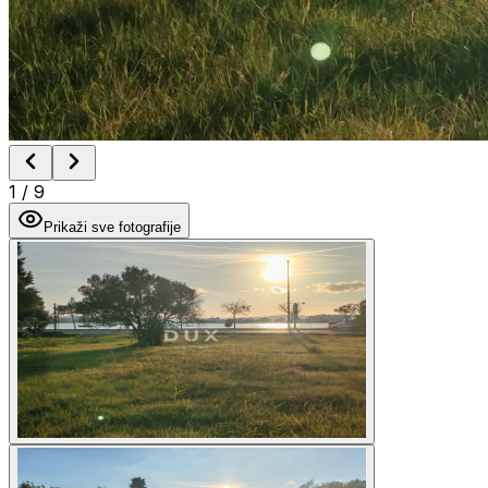
1
/
9
Prikaži sve fotografije